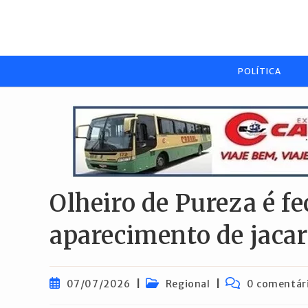
Ir
para
o
conteúdo
POLÍTICA
Olheiro de Pureza é f
aparecimento de jaca
Post
Categoria
Comentários
07/07/2026
Regional
0 comentár
publicado:
do
do