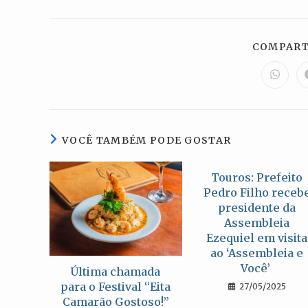
COMPART
Abre
em
uma
nova
janela
VOCÊ TAMBÉM PODE GOSTAR
Touros: Prefeito
Pedro Filho receb
presidente da
Assembleia
Ezequiel em visita
ao ‘Assembleia e
Você’
Última chamada
para o Festival “Eita
27/05/2025
Camarão Gostoso!”