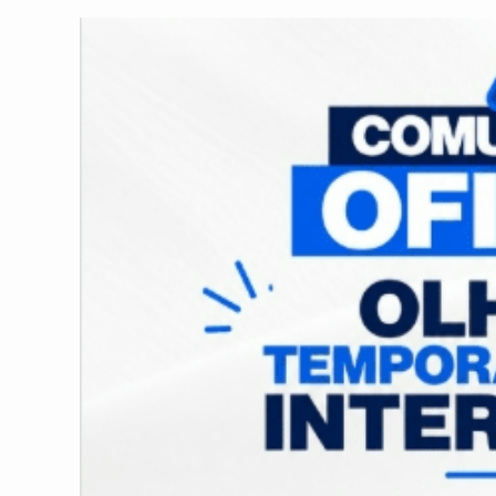
post:
post: