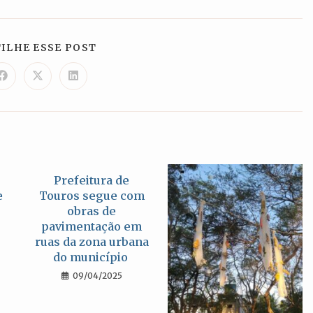
COMPARTILHAR
ILHE ESSE POST
ESTE
CONTEÚDO
Abre
Abre
Abre
em
em
em
uma
uma
uma
nova
nova
nova
janela
janela
janela
Prefeitura de
e
Touros segue com
obras de
pavimentação em
ruas da zona urbana
do município
09/04/2025