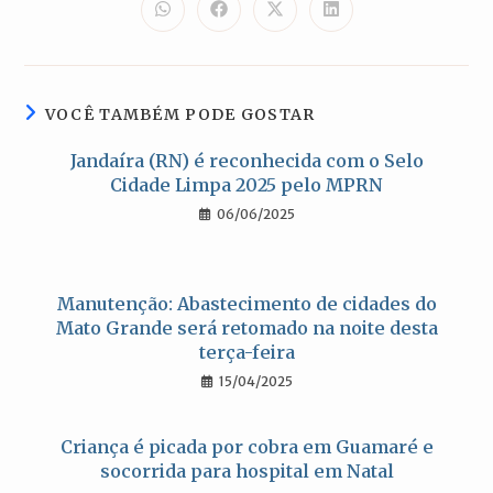
CONTEÚDO
Abre
Abre
Abre
Abre
em
em
em
em
uma
uma
uma
uma
nova
nova
nova
nova
janela
janela
janela
janela
VOCÊ TAMBÉM PODE GOSTAR
Jandaíra (RN) é reconhecida com o Selo
Cidade Limpa 2025 pelo MPRN
06/06/2025
Manutenção: Abastecimento de cidades do
Mato Grande será retomado na noite desta
terça-feira
15/04/2025
Criança é picada por cobra em Guamaré e
socorrida para hospital em Natal