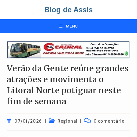
Ir
Blog de Assis
para
o
conteúdo
MENU
Verão da Gente reúne grandes
atrações e movimenta o
Litoral Norte potiguar neste
fim de semana
Post
Categoria
Comentários
07/01/2026
Regional
0 comentário
publicado:
do
do
post:
post: