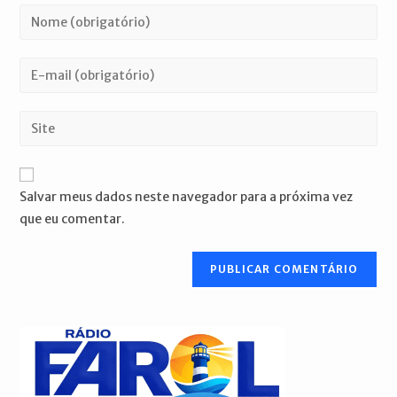
Digite
seu
nome
Digite
ou
seu
nome
endereço
Digite
de
de
o
usuário
e-
URL
para
mail
do
comentar
Salvar meus dados neste navegador para a próxima vez
para
seu
que eu comentar.
comentar
site
(opcional)