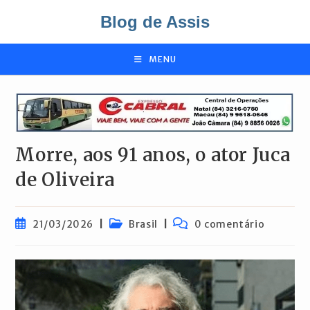
Ir
Blog de Assis
para
o
conteúdo
MENU
Morre, aos 91 anos, o ator Juca
de Oliveira
Post
Categoria
Comentários
21/03/2026
Brasil
0 comentário
publicado:
do
do
post:
post: