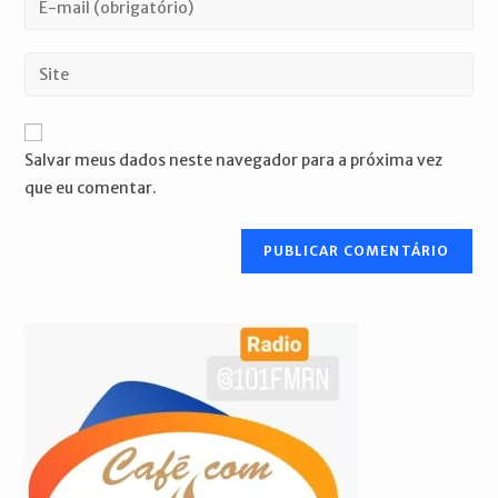
ou
seu
nome
endereço
Digite
de
de
o
usuário
e-
URL
para
mail
do
comentar
Salvar meus dados neste navegador para a próxima vez
para
seu
que eu comentar.
comentar
site
(opcional)