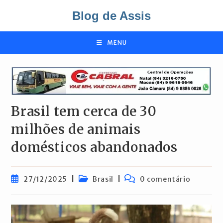
Ir
Blog de Assis
para
o
conteúdo
MENU
Brasil tem cerca de 30
milhões de animais
domésticos abandonados
Post
Categoria
Comentários
27/12/2025
Brasil
0 comentário
publicado:
do
do
post:
post: