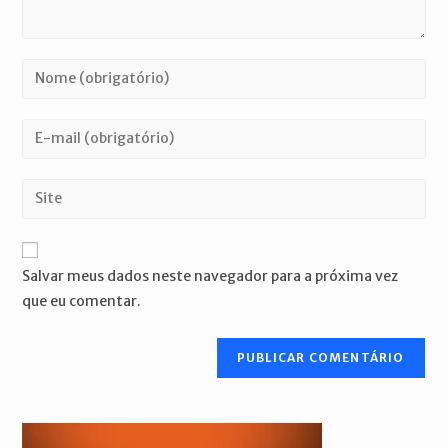
Digite
seu
nome
Digite
ou
seu
nome
endereço
Digite
de
de
o
usuário
e-
URL
para
mail
do
comentar
Salvar meus dados neste navegador para a próxima vez
para
seu
que eu comentar.
comentar
site
(opcional)