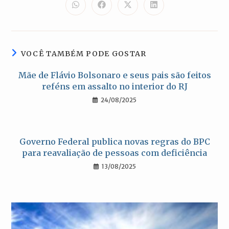
CONTEÚDO
Abre
Abre
Abre
Abre
em
em
em
em
uma
uma
uma
uma
nova
nova
nova
nova
janela
janela
janela
janela
VOCÊ TAMBÉM PODE GOSTAR
Mãe de Flávio Bolsonaro e seus pais são feitos
reféns em assalto no interior do RJ
24/08/2025
Governo Federal publica novas regras do BPC
para reavaliação de pessoas com deficiência
13/08/2025