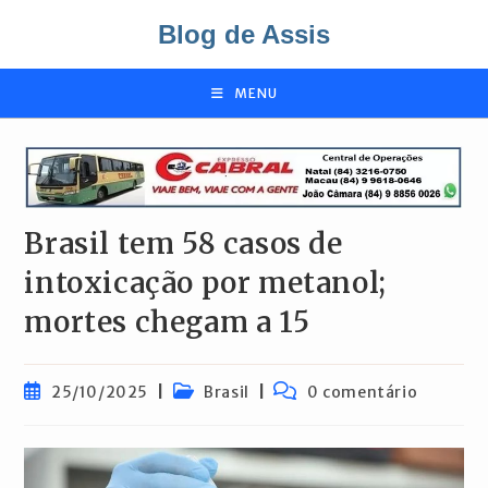
Ir
Blog de Assis
para
o
conteúdo
MENU
Brasil tem 58 casos de
intoxicação por metanol;
mortes chegam a 15
Post
Categoria
Comentários
25/10/2025
Brasil
0 comentário
publicado:
do
do
post:
post: