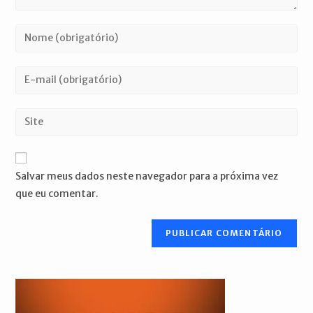
Digite
seu
nome
Digite
ou
seu
nome
endereço
Digite
de
de
o
usuário
e-
URL
para
mail
do
comentar
Salvar meus dados neste navegador para a próxima vez
para
seu
que eu comentar.
comentar
site
(opcional)