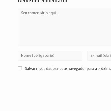
Deixe um comentário
Comentário
Digite
Digite
seu
seu
nome
endereço
Salvar meus dados neste navegador para a próxima
ou
de
nome
e-
de
mail
usuário
para
para
comentar
comentar