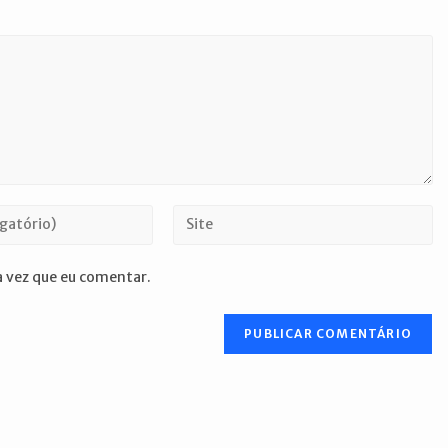
Digite
o
URL
 vez que eu comentar.
do
seu
site
(opcional)