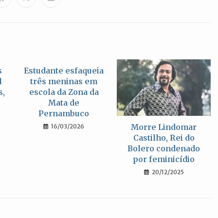
Abre
Abre
Abre
em
em
em
uma
uma
uma
nova
nova
nova
janela
janela
janela
s
Estudante esfaqueia
l
três meninas em
s,
escola da Zona da
Mata de
Pernambuco
Morre Lindomar
16/03/2026
Castilho, Rei do
Bolero condenado
por feminicídio
20/12/2025