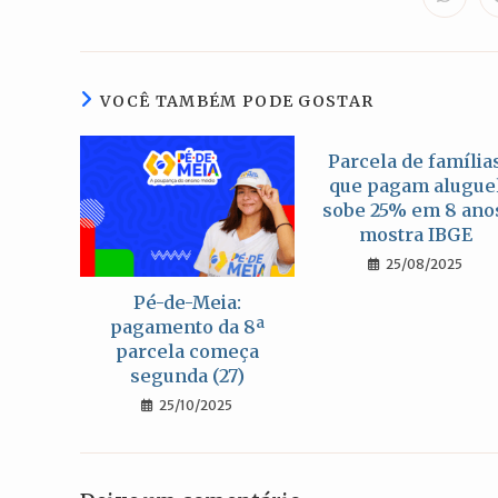
Abre
em
uma
nova
janela
VOCÊ TAMBÉM PODE GOSTAR
Parcela de família
que pagam alugue
sobe 25% em 8 ano
mostra IBGE
25/08/2025
Pé-de-Meia:
pagamento da 8ª
parcela começa
segunda (27)
25/10/2025