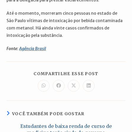
Até o momento, morreram cinco pessoas no estado de
São Paulo vítimas de intoxicação por bebida contaminada
com metanol. Há ainda vinte casos confirmados de
intoxicação pela substância.
Fonte:
Agência Brasil
COMPARTILH
COMPARTILHE ESSE POST
ESTE
CONTEÚDO
Abre
Abre
Abre
Abre
em
em
em
em
uma
uma
uma
uma
nova
nova
nova
nova
janela
janela
janela
janela
VOCÊ TAMBÉM PODE GOSTAR
Estudantes de baixa renda de curso de