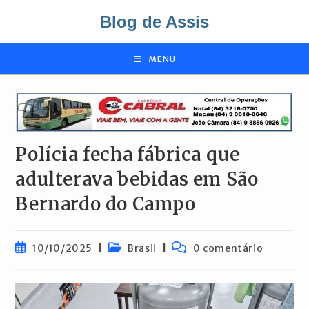
Ir
Blog de Assis
para
o
conteúdo
MENU
Polícia fecha fábrica que
adulterava bebidas em São
Bernardo do Campo
Post
Categoria
Comentários
10/10/2025
Brasil
0 comentário
publicado:
do
do
post:
post: