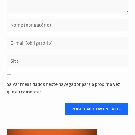
Digite
seu
nome
Digite
ou
seu
nome
endereço
Digite
de
de
o
usuário
e-
URL
para
mail
do
comentar
Salvar meus dados neste navegador para a próxima vez
para
seu
que eu comentar.
comentar
site
(opcional)