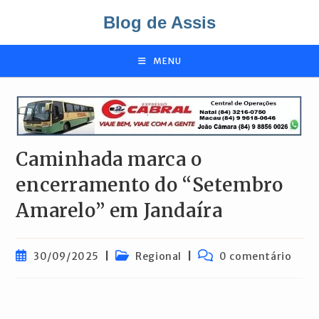
Ir
Blog de Assis
para
o
conteúdo
MENU
Caminhada marca o
encerramento do “Setembro
Amarelo” em Jandaíra
Post
Categoria
Comentários
30/09/2025
Regional
0 comentário
publicado:
do
do
post:
post: