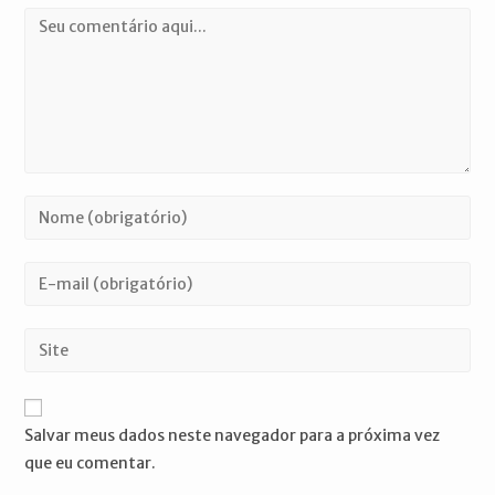
Comentário
Digite
seu
nome
Digite
ou
seu
nome
endereço
Digite
de
de
o
usuário
e-
URL
para
mail
do
comentar
Salvar meus dados neste navegador para a próxima vez
para
seu
que eu comentar.
comentar
site