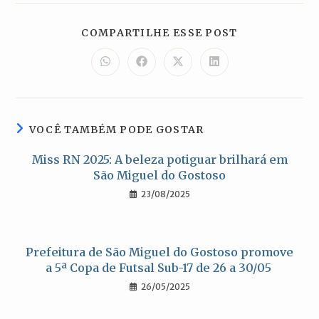
COMPARTILH
COMPARTILHE ESSE POST
ESTE
CONTEÚDO
Abre
Abre
Abre
Abre
em
em
em
em
uma
uma
uma
uma
nova
nova
nova
nova
janela
janela
janela
janela
VOCÊ TAMBÉM PODE GOSTAR
Miss RN 2025: A beleza potiguar brilhará em
São Miguel do Gostoso
23/08/2025
Prefeitura de São Miguel do Gostoso promove
a 5ª Copa de Futsal Sub-17 de 26 a 30/05
26/05/2025