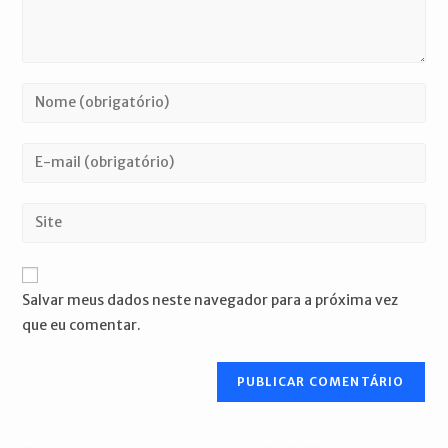
Digite
seu
nome
Digite
ou
seu
nome
endereço
Digite
de
de
o
usuário
e-
URL
para
mail
do
comentar
Salvar meus dados neste navegador para a próxima vez
para
seu
que eu comentar.
comentar
site
(opcional)