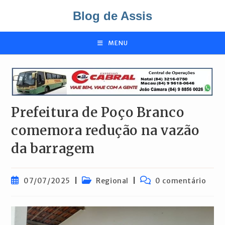
Ir
Blog de Assis
para
o
conteúdo
MENU
Prefeitura de Poço Branco
comemora redução na vazão
da barragem
Post
Categoria
Comentários
07/07/2025
Regional
0 comentário
publicado:
do
do
post:
post: