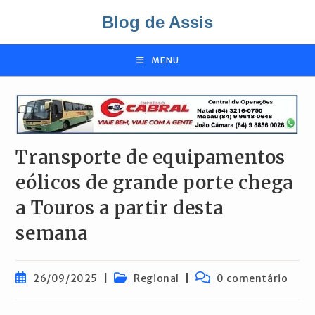
Ir
Blog de Assis
para
o
conteúdo
MENU
Transporte de equipamentos
eólicos de grande porte chega
a Touros a partir desta
semana
Post
Categoria
Comentários
26/09/2025
Regional
0 comentário
publicado:
do
do
post:
post: