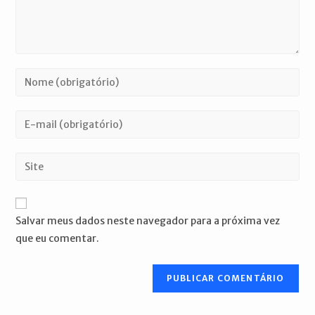
Digite
seu
nome
Digite
ou
seu
nome
endereço
Digite
de
de
o
usuário
e-
URL
para
mail
do
comentar
Salvar meus dados neste navegador para a próxima vez
para
seu
que eu comentar.
comentar
site
(opcional)