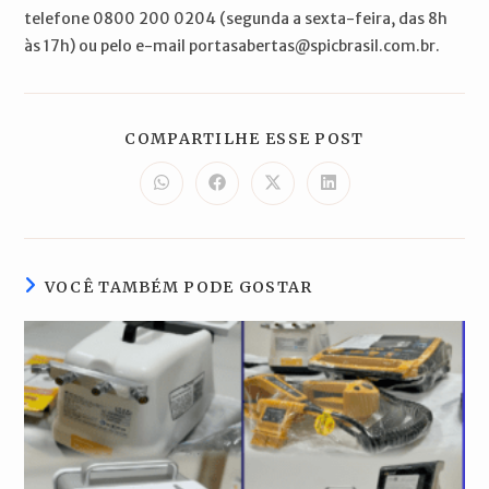
telefone 0800 200 0204 (segunda a sexta-feira, das 8h
às 17h) ou pelo e-mail portasabertas@spicbrasil.com.br.
COMPARTILH
COMPARTILHE ESSE POST
ESTE
CONTEÚDO
Abre
Abre
Abre
Abre
em
em
em
em
uma
uma
uma
uma
nova
nova
nova
nova
janela
janela
janela
janela
VOCÊ TAMBÉM PODE GOSTAR