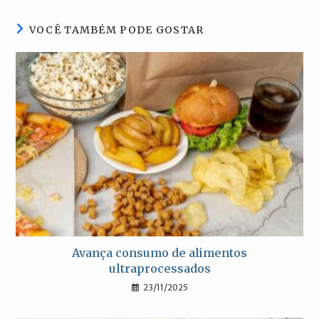
janela
janela
janela
janela
VOCÊ TAMBÉM PODE GOSTAR
Avança consumo de alimentos
ultraprocessados
23/11/2025