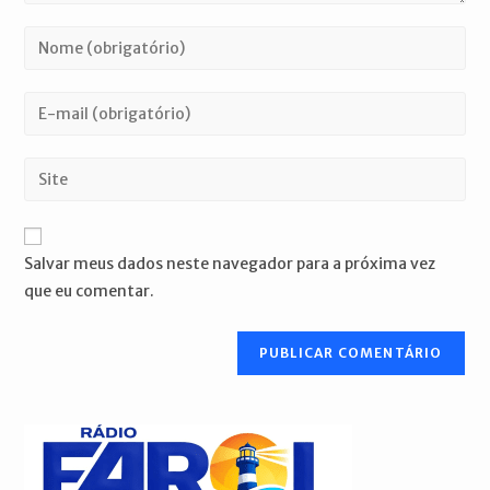
Digite
seu
nome
Digite
ou
seu
nome
endereço
Digite
de
de
o
usuário
e-
URL
para
mail
do
comentar
Salvar meus dados neste navegador para a próxima vez
para
seu
que eu comentar.
comentar
site
(opcional)