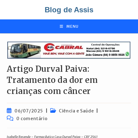
Ir
Blog de Assis
para
o
conteúdo
MENU
Artigo Durval Paiva:
Tratamento da dor em
crianças com câncer
Post
Categoria
06/07/2025
Ciência e Saúde
publicado:
do
Comentários
0 comentário
post:
do
post:
Isabelle Resende – Farmacêutico Casa Durval Paiva – CRF 2541