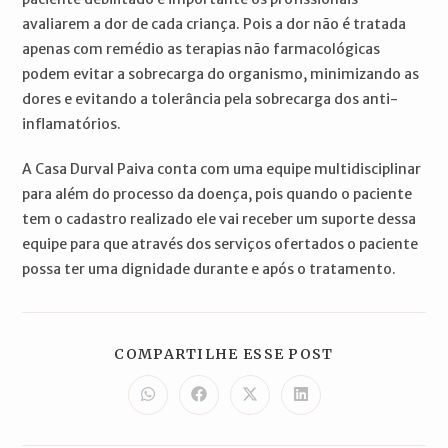
avaliarem a dor de cada criança. Pois a dor não é tratada
apenas com remédio as terapias não farmacológicas
podem evitar a sobrecarga do organismo, minimizando as
dores e evitando a tolerância pela sobrecarga dos anti-
inflamatórios.
A Casa Durval Paiva conta com uma equipe multidisciplinar
para além do processo da doença, pois quando o paciente
tem o cadastro realizado ele vai receber um suporte dessa
equipe para que através dos serviços ofertados o paciente
possa ter uma dignidade durante e após o tratamento.
COMPARTILH
COMPARTILHE ESSE POST
ESTE
CONTEÚDO
Abre
Abre
Abre
Abre
em
em
em
em
uma
uma
uma
uma
nova
nova
nova
nova