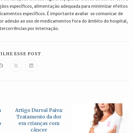
ãos específicos, alimentação adequada para minimizar efeitos
icamentos específicos. É importante avaliar se comunicar de
hor adesão ao uso de medicamentos fora do âmbito do hospital,
tercorrências por internação.
COMPARTILHAR
ILHE ESSE POST
ESTE
CONTEÚDO
Abre
Abre
Abre
em
em
em
uma
uma
uma
nova
nova
nova
janela
janela
janela
h
Artigo Durval Paiva:
Tratamento da dor
o
em crianças com
r
câncer