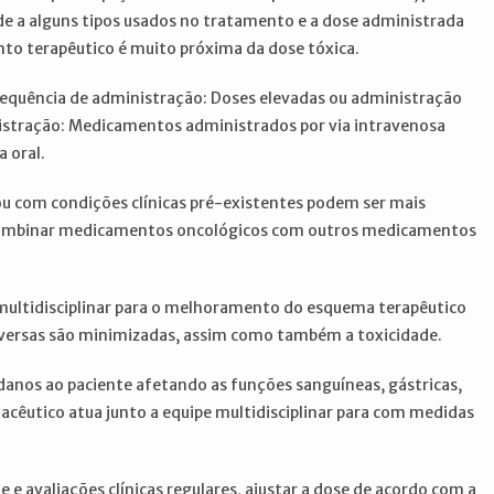
e a alguns tipos usados no tratamento e a dose administrada
nto terapêutico é muito próxima da dose tóxica.
frequência de administração: Doses elevadas ou administração
istração: Medicamentos administrados por via intravenosa
 oral.
 ou com condições clínicas pré-existentes podem ser mais
 Combinar medicamentos oncológicos com outros medicamentos
 multidisciplinar para o melhoramento do esquema terapêutico
versas são minimizadas, assim como também a toxicidade.
danos ao paciente afetando as funções sanguíneas, gástricas,
macêutico atua junto a equipe multidisciplinar para com medidas
e avaliações clínicas regulares, ajustar a dose de acordo com a