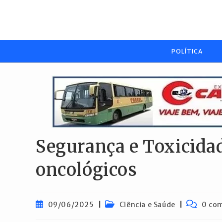
Ir
para
o
conteúdo
POLÍTICA
Segurança e Toxicid
oncológicos
Post
Categoria
Comentár
09/06/2025
Ciência e Saúde
0 co
publicado:
do
do