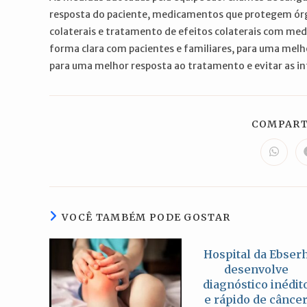
resposta do paciente, medicamentos que protegem órg
colaterais e tratamento de efeitos colaterais com med
forma clara com pacientes e familiares, para uma mel
para uma melhor resposta ao tratamento e evitar as in
COMPART
Abre
em
uma
nova
janela
VOCÊ TAMBÉM PODE GOSTAR
Hospital da Ebser
desenvolve
diagnóstico inédit
e rápido de cânce