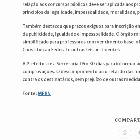
relação aos concursos públicos deve ser aplicada aos pr
princípios da legalidade, impessoalidade, moralidade, pu
Também destacou que prazos exíguos para inscrição e
da publicidade, igualdade e impessoalidade. O órgão mi
simplificado para professores com vencimento base infer
Constituição Federal e outras leis pertinentes.
A Prefeitura e a Secretaria têm 30 dias para informar 
comprovações. O descumprimento ou o retardo das me
contra os destinatários, sem prejuízo de outras medidas
Fonte:
MPRN
COMPART
Abre
em