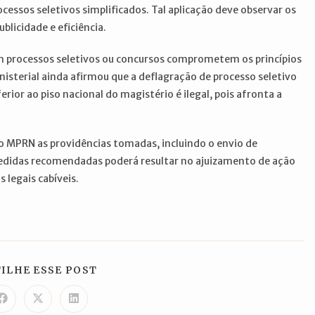
ocessos seletivos simplificados. Tal aplicação deve observar os
blicidade e eficiência.
m processos seletivos ou concursos comprometem os princípios
nisterial ainda afirmou que a deflagração de processo seletivo
ior ao piso nacional do magistério é ilegal, pois afronta a
ao MPRN as providências tomadas, incluindo o envio de
didas recomendadas poderá resultar no ajuizamento de ação
 legais cabíveis.
COMPARTILHAR
ILHE ESSE POST
ESTE
CONTEÚDO
Abre
Abre
Abre
em
em
em