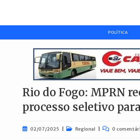
Ir
para
o
conteúdo
POLÍTICA
Rio do Fogo: MPRN r
processo seletivo par
Post
Categoria
Comentários
02/07/2025
Regional
0 comentár
publicado:
do
do