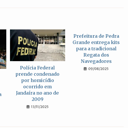
uma
uma
uma
nova
nova
nova
janela
janela
janela
Prefeitura de Pedra
Grande entrega kits
para a tradicional
Regata dos
Navegadores
Polícia Federal
09/08/2025
prende condenado
por homicídio
ocorrido em
Jandaíra no ano de
a
2009
13/11/2025