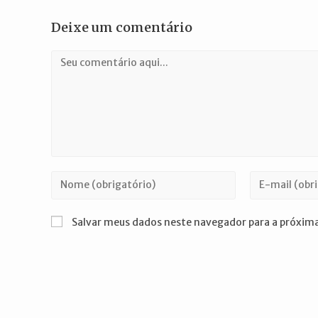
Deixe um comentário
Comentário
Digite
Digite
seu
seu
nome
endereço
Salvar meus dados neste navegador para a próxima
ou
de
nome
e-
de
mail
usuário
para
para
comentar