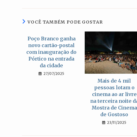
uma
nova
janela
VOCÊ TAMBÉM PODE GOSTAR
Poço Branco ganha
novo cartão-postal
com inauguração do
Pórtico na entrada
da cidade
27/07/2025
Mais de 4 mil
pessoas lotam o
cinema ao ar livre
na terceira noite d
Mostra de Cinema
de Gostoso
23/11/2025