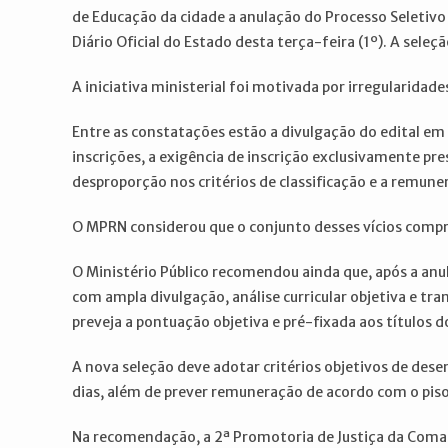
de Educação da cidade a anulação do Processo Seletivo
Diário Oficial do Estado desta terça-feira (1º). A sele
A iniciativa ministerial foi motivada por irregularidade
Entre as constatações estão a divulgação do edital em 
inscrições, a exigência de inscrição exclusivamente pres
desproporção nos critérios de classificação e a remuner
O MPRN considerou que o conjunto desses vícios compro
O Ministério Público recomendou ainda que, após a anul
com ampla divulgação, análise curricular objetiva e tr
preveja a pontuação objetiva e pré-fixada aos títulos 
A nova seleção deve adotar critérios objetivos de dese
dias, além de prever remuneração de acordo com o piso 
Na recomendação, a 2ª Promotoria de Justiça da Comar