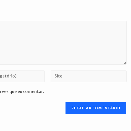
Digite
o
URL
 vez que eu comentar.
do
seu
site
(opcional)