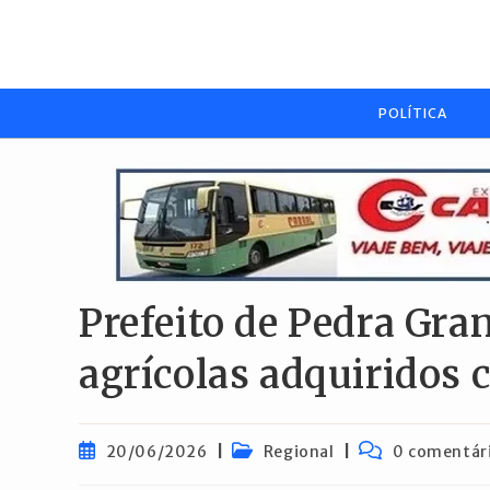
Ir
para
o
conteúdo
POLÍTICA
Prefeito de Pedra Gr
agrícolas adquiridos 
Post
Categoria
Comentários
20/06/2026
Regional
0 comentár
publicado:
do
do