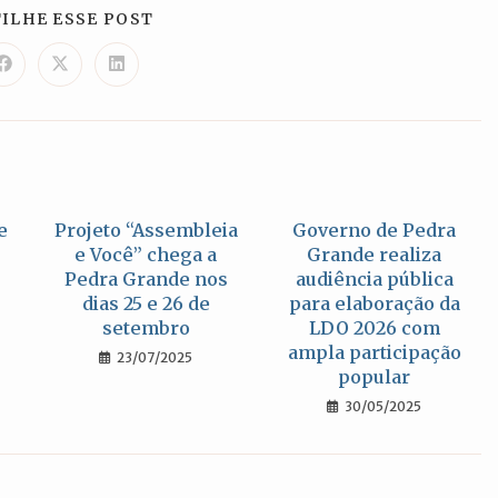
COMPARTILHAR
ILHE ESSE POST
ESTE
CONTEÚDO
Abre
Abre
Abre
em
em
em
uma
uma
uma
nova
nova
nova
janela
janela
janela
e
Projeto “Assembleia
Governo de Pedra
e Você” chega a
Grande realiza
Pedra Grande nos
audiência pública
dias 25 e 26 de
para elaboração da
setembro
LDO 2026 com
ampla participação
23/07/2025
popular
30/05/2025