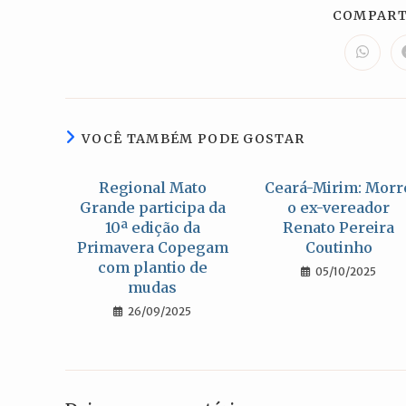
COMPART
Abre
em
uma
nova
janela
VOCÊ TAMBÉM PODE GOSTAR
Regional Mato
Ceará-Mirim: Morr
Grande participa da
o ex-vereador
10ª edição da
Renato Pereira
Primavera Copegam
Coutinho
com plantio de
05/10/2025
mudas
26/09/2025