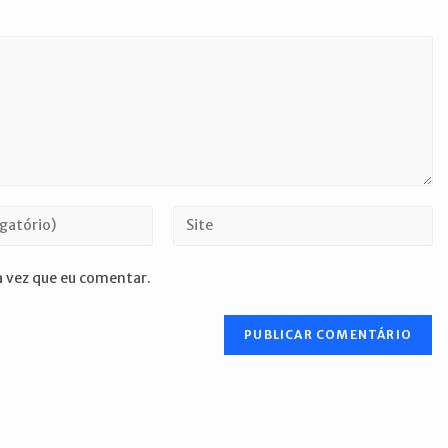
Digite
o
URL
 vez que eu comentar.
do
seu
site
(opcional)