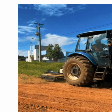
post:
post: