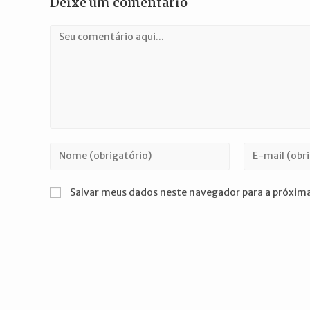
Deixe um comentário
Comentário
Digite
Digite
seu
seu
nome
endereço
Salvar meus dados neste navegador para a próxima
ou
de
nome
e-
de
mail
usuário
para
para
comentar
comentar