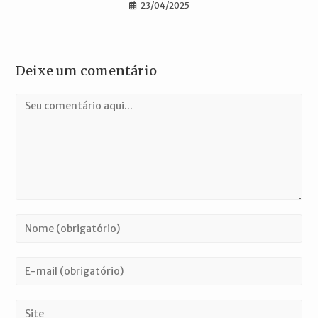
23/04/2025
Deixe um comentário
Comentário
Digite
seu
nome
Digite
ou
seu
nome
endereço
Digite
de