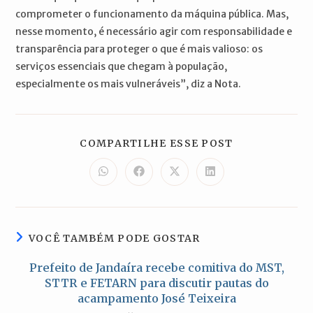
comprometer o funcionamento da máquina pública. Mas,
nesse momento, é necessário agir com responsabilidade e
transparência para proteger o que é mais valioso: os
serviços essenciais que chegam à população,
especialmente os mais vulneráveis”, diz a Nota.
COMPARTILH
COMPARTILHE ESSE POST
ESTE
CONTEÚDO
Abre
Abre
Abre
Abre
em
em
em
em
uma
uma
uma
uma
nova
nova
nova
nova
janela
janela
janela
janela
VOCÊ TAMBÉM PODE GOSTAR
Prefeito de Jandaíra recebe comitiva do MST,
STTR e FETARN para discutir pautas do
acampamento José Teixeira