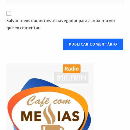
de
o
usuário
e-
URL
para
mail
do
comentar
Salvar meus dados neste navegador para a próxima vez
para
seu
que eu comentar.
comentar
site
(opcional)