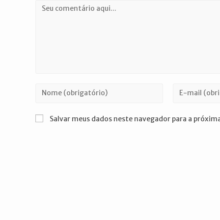
Comentário
Digite
Digite
seu
seu
nome
endereço
Salvar meus dados neste navegador para a próxima
ou
de
nome
e-
de
mail
usuário
para
para
comentar
comentar