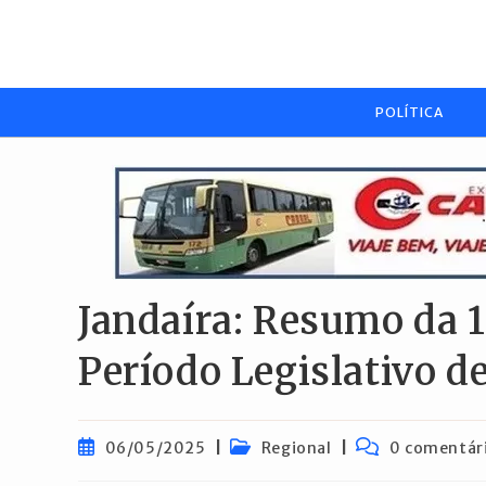
Ir
para
o
conteúdo
POLÍTICA
Jandaíra: Resumo da 1
Período Legislativo d
Post
Categoria
Comentários
06/05/2025
Regional
0 comentár
publicado:
do
do