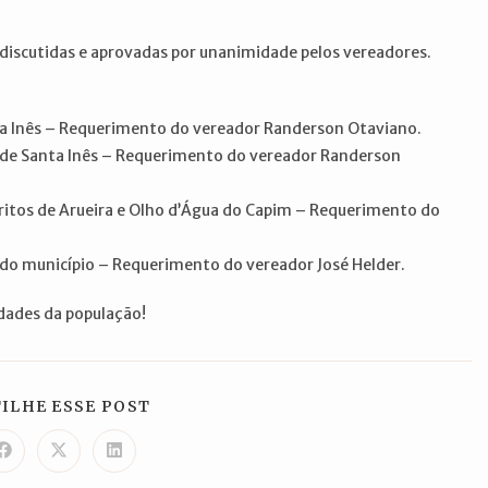
discutidas e aprovadas por unanimidade pelos vereadores.
a Inês – Requerimento do vereador Randerson Otaviano.
e de Santa Inês – Requerimento do vereador Randerson
tritos de Arueira e Olho d’Água do Capim – Requerimento do
do município – Requerimento do vereador José Helder.
dades da população!
COMPARTILHAR
ILHE ESSE POST
ESTE
CONTEÚDO
Abre
Abre
Abre
em
em
em
uma
uma
uma