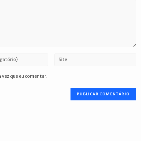
Digite
o
URL
 vez que eu comentar.
do
seu
site
(opcional)