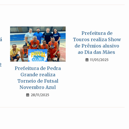
nova
nova
nova
janela
janela
janela
Prefeitura de
á
Touros realiza Show
de Prêmios alusivo
ao Dia das Mães
11/05/2025
2
Prefeitura de Pedra
Grande realiza
Torneio de Futsal
Novembro Azul
28/11/2025