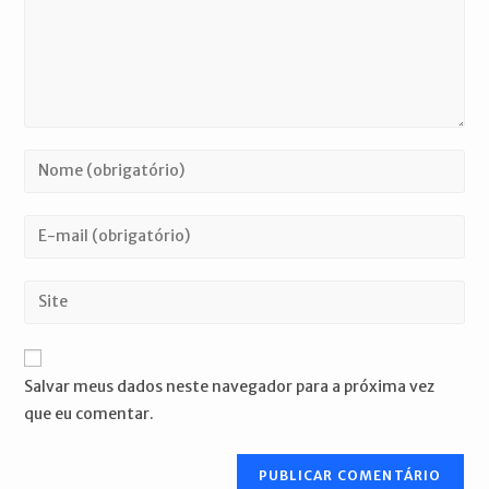
Digite
seu
nome
Digite
ou
seu
nome
endereço
Digite
de
de
o
usuário
e-
URL
para
mail
do
comentar
Salvar meus dados neste navegador para a próxima vez
para
seu
que eu comentar.
comentar
site
(opcional)