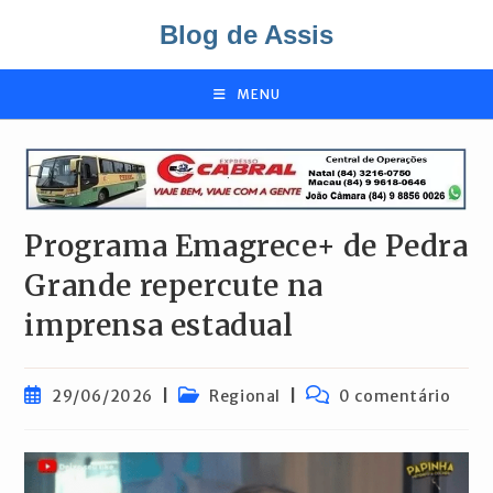
Ir
Blog de Assis
para
o
conteúdo
MENU
Programa Emagrece+ de Pedra
Grande repercute na
imprensa estadual
Post
Categoria
Comentários
29/06/2026
Regional
0 comentário
publicado:
do
do
post:
post: