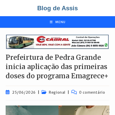
Ir
Blog de Assis
para
o
conteúdo
MENU
Prefeirtura de Pedra Grande
inicia aplicação das primeiras
doses do programa Emagrece+
Post
Categoria
Comentários
25/06/2026
Regional
0 comentário
publicado:
do
do
post:
post: