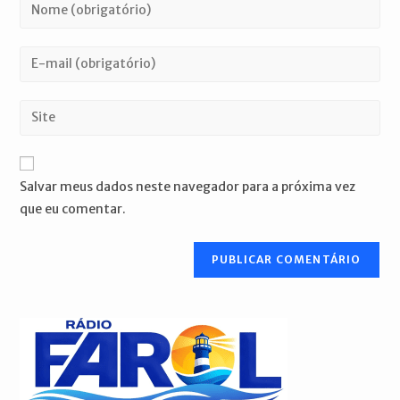
Digite
seu
nome
Digite
ou
seu
nome
endereço
Digite
de
de
o
usuário
e-
URL
para
mail
do
comentar
Salvar meus dados neste navegador para a próxima vez
para
seu
que eu comentar.
comentar
site
(opcional)