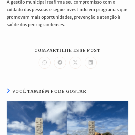
A gestão municipal reafirma seu compromisso com o
cuidado das pessoas e segue investindo em programas que
promovam mais oportunidades, prevenção e atenção à
saúde dos pedragrandenses.
COMPARTILH
COMPARTILHE ESSE POST
ESTE
CONTEÚDO
Abre
Abre
Abre
Abre
em
em
em
em
uma
uma
uma
uma
nova
nova
nova
nova
janela
janela
janela
janela
VOCÊ TAMBÉM PODE GOSTAR