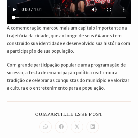
A comemoração marcou mais um capítulo importante na
trajetória da cidade, que ao longo de seus 64 anos tem
construído sua identidade e desenvolvido sua história com
a participação de sua população.
Com grande participação popular e uma programação de
sucesso, a festa de emancipação política reafirmou a
tradição de celebrar as conquistas do município e valorizar
a cultura e o entretenimento para a população.
COMPARTILH
COMPARTILHE ESSE POST
ESTE
CONTEÚDO
Abre
Abre
Abre
Abre
em
em
em
em
uma
uma
uma
uma