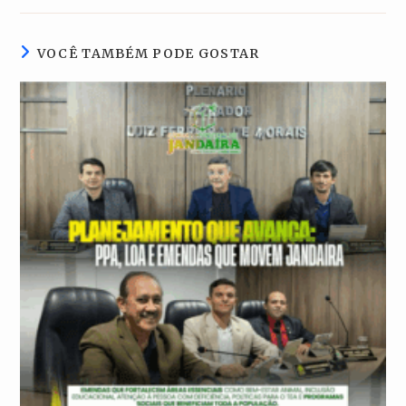
nova
nova
nova
nova
janela
janela
janela
janela
VOCÊ TAMBÉM PODE GOSTAR