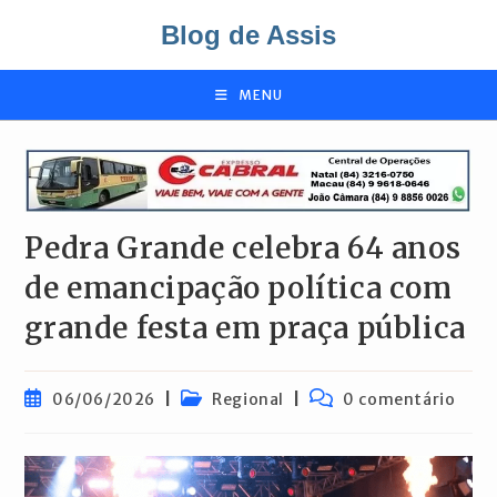
Ir
Blog de Assis
para
o
conteúdo
MENU
Pedra Grande celebra 64 anos
de emancipação política com
grande festa em praça pública
Post
Categoria
Comentários
06/06/2026
Regional
0 comentário
publicado:
do
do
post:
post: