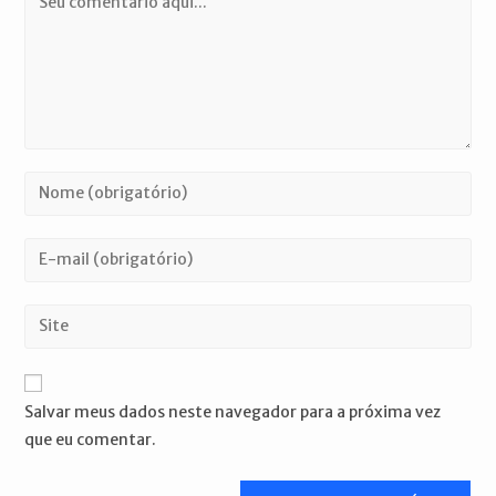
Digite
seu
nome
Digite
ou
seu
nome
endereço
Digite
de
de
o
usuário
e-
URL
para
mail
do
comentar
Salvar meus dados neste navegador para a próxima vez
para
seu
que eu comentar.
comentar
site
(opcional)