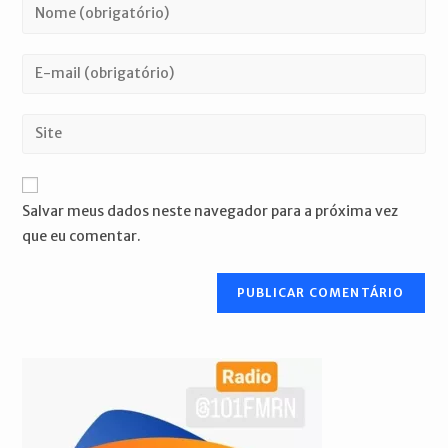
Digite
seu
nome
Digite
ou
seu
nome
endereço
Digite
de
de
o
usuário
e-
URL
para
mail
do
comentar
Salvar meus dados neste navegador para a próxima vez
para
seu
que eu comentar.
comentar
site
(opcional)