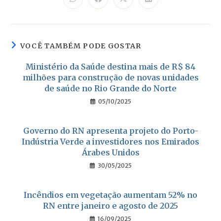
Abre
Abre
Abre
Abre
em
em
em
em
uma
uma
uma
uma
nova
nova
nova
nova
janela
janela
janela
janela
VOCÊ TAMBÉM PODE GOSTAR
Ministério da Saúde destina mais de R$ 84
milhões para construção de novas unidades
de saúde no Rio Grande do Norte
05/10/2025
Governo do RN apresenta projeto do Porto-
Indústria Verde a investidores nos Emirados
Árabes Unidos
30/05/2025
Incêndios em vegetação aumentam 52% no
RN entre janeiro e agosto de 2025
16/09/2025