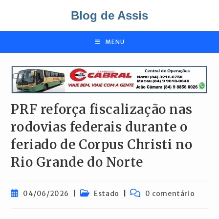
Ir
Blog de Assis
para
o
conteúdo
MENU
PRF reforça fiscalização nas
rodovias federais durante o
feriado de Corpus Christi no
Rio Grande do Norte
Post
Categoria
Comentários
04/06/2026
Estado
0 comentário
publicado:
do
do
post:
post: