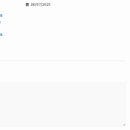
28/07/2025
os
m
ês