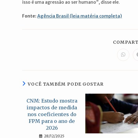
isso é uma agressão ao ser humano”, disse ele.
Fonte:
Agência Brasil (leia matéria completa)
COMPART
Abre
em
uma
nova
janela
VOCÊ TAMBÉM PODE GOSTAR
CNM: Estudo mostra
impactos de medida
nos coeficientes do
FPM para o ano de
2026
28/12/2025