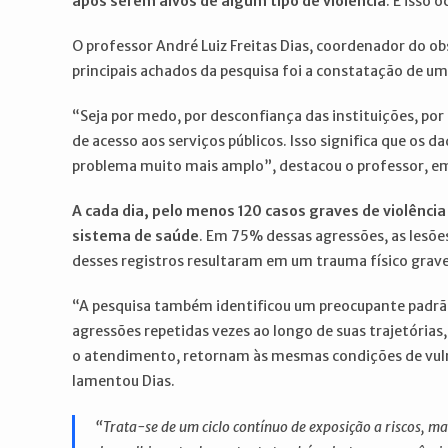
após serem alvos de algum tipo de violência
. E isso 
O professor André Luiz Freitas Dias, coordenador do ob
principais achados da pesquisa foi a constatação de um
“Seja por medo, por desconfiança das instituições, por 
de acesso aos serviços públicos. Isso significa que os 
problema muito mais amplo”, destacou o professor, em
A cada dia, pelo menos 120 casos graves de violênci
sistema de saúde
. Em 75% dessas agressões, as les
desses registros resultaram em um trauma físico grave
“A pesquisa também identificou um preocupante padrão
agressões repetidas vezes ao longo de suas trajetórias
o atendimento, retornam às mesmas condições de vulne
lamentou Dias.
“Trata-se de um ciclo contínuo de exposição a riscos, ma