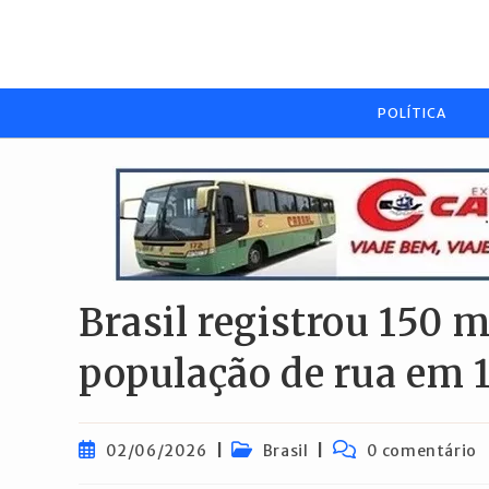
Ir
para
o
conteúdo
POLÍTICA
Brasil registrou 150 m
população de rua em 
Post
Categoria
Comentários
02/06/2026
Brasil
0 comentário
publicado:
do
do