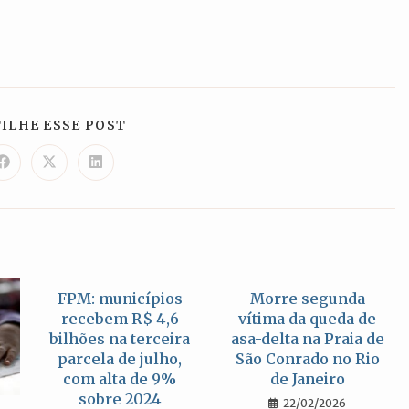
COMPARTILHAR
ILHE ESSE POST
ESTE
CONTEÚDO
Abre
Abre
Abre
em
em
em
uma
uma
uma
nova
nova
nova
janela
janela
janela
FPM: municípios
Morre segunda
recebem R$ 4,6
vítima da queda de
bilhões na terceira
asa-delta na Praia de
parcela de julho,
São Conrado no Rio
com alta de 9%
de Janeiro
sobre 2024
22/02/2026