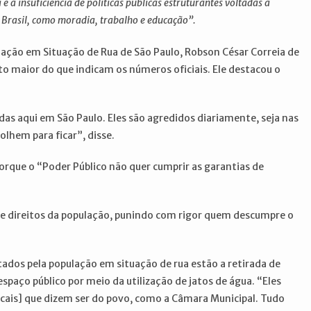
a insuficiência de políticas públicas estruturantes voltadas à
 Brasil, como moradia, trabalho e educação”.
ção em Situação de Rua de São Paulo, Robson César Correia de
to maior do que indicam os números oficiais. Ele destacou o
das aqui em São Paulo. Eles são agredidos diariamente, seja nas
olhem para ficar”, disse.
orque o “Poder Público não quer cumprir as garantias de
ia de direitos da população, punindo com rigor quem descumpre o
ados pela população em situação de rua estão a retirada de
espaço público por meio da utilização de jatos de água. “Eles
ocais] que dizem ser do povo, como a Câmara Municipal. Tudo