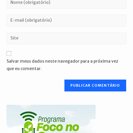
seu
nome
Digite
ou
seu
nome
endereço
Digite
de
de
o
usuário
e-
URL
para
mail
do
comentar
Salvar meus dados neste navegador para a próxima vez
para
seu
que eu comentar.
comentar
site
(opcional)