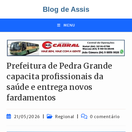
Ir
Blog de Assis
para
o
conteúdo
MENU
Prefeitura de Pedra Grande
capacita profissionais da
saúde e entrega novos
fardamentos
Post
Categoria
Comentários
21/05/2026
Regional
0 comentário
publicado:
do
do
post:
post: