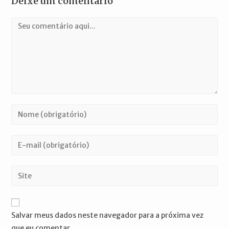
Deixe um comentário
Comentário
Digite
seu
nome
Digite
ou
seu
nome
endereço
Digite
de
de
o
usuário
e-
URL
para
mail
do
comentar
Salvar meus dados neste navegador para a próxima vez
para
seu
que eu comentar.