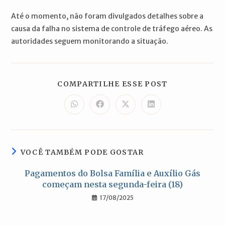
Até o momento, não foram divulgados detalhes sobre a
causa da falha no sistema de controle de tráfego aéreo. As
autoridades seguem monitorando a situação.
COMPARTILH
COMPARTILHE ESSE POST
ESTE
CONTEÚDO
Abre
Abre
Abre
Abre
em
em
em
em
uma
uma
uma
uma
nova
nova
nova
nova
janela
janela
janela
janela
VOCÊ TAMBÉM PODE GOSTAR
Pagamentos do Bolsa Família e Auxílio Gás
começam nesta segunda-feira (18)
17/08/2025