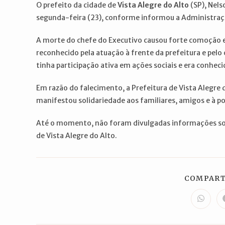
O prefeito da cidade de
Vista Alegre do Alto
(SP), Nels
segunda-feira (23), conforme informou a Administraç
A morte do chefe do Executivo causou forte comoção e
reconhecido pela atuação à frente da prefeitura e pel
tinha participação ativa em ações sociais e era conhe
Em razão do falecimento, a Prefeitura de Vista Alegre 
manifestou solidariedade aos familiares, amigos e à p
Até o momento, não foram divulgadas informações so
de Vista Alegre do Alto.
COMPART
Abre
em
uma
nova