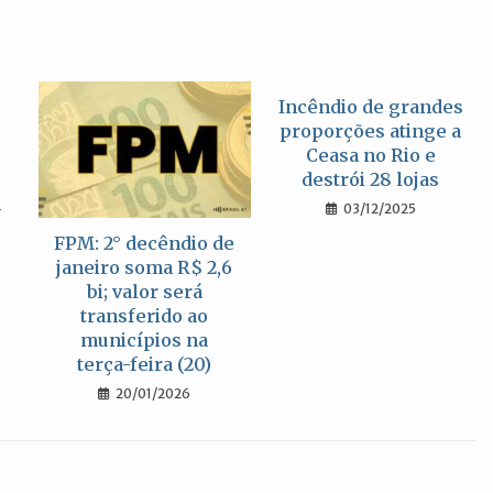
janela
janela
janela
Incêndio de grandes
proporções atinge a
Ceasa no Rio e
destrói 28 lojas
m
03/12/2025
FPM: 2° decêndio de
janeiro soma R$ 2,6
bi; valor será
transferido ao
municípios na
terça-feira (20)
20/01/2026