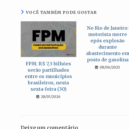
janela
VOCÊ TAMBÉM PODE GOSTAR
No Rio de Janeiro:
motorista morre
epós explosão
durante
abastecimento e
posto de gasolina
FPM: R$ 7,3 bilhões
08/06/2025
serão partilhados
entre os municípios
brasileiros, nesta
sexta-feira (30)
28/01/2026
Deixe um comentário