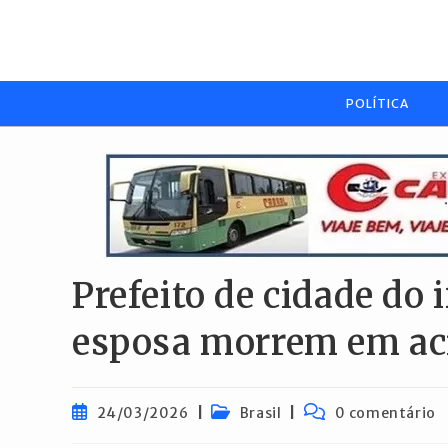
Ir
para
o
conteúdo
POLÍTICA
Prefeito de cidade do 
esposa morrem em aci
Post
Categoria
Comentários
24/03/2026
Brasil
0 comentário
publicado:
do
do