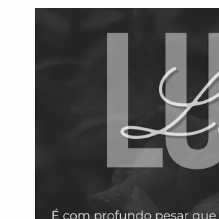
post:
post: