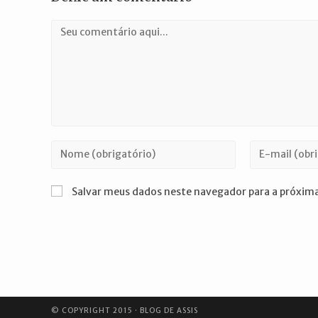
Comentário
Digite
Digite
seu
seu
nome
endereço
Salvar meus dados neste navegador para a próxima
ou
de
nome
e-
de
mail
usuário
para
para
comentar
comentar
© COPYRIGHT 2015 · BLOG DE ASSIS