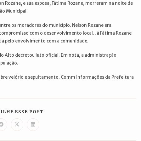
on Rozane, e sua esposa, Fátima Rozane, morreram na noite de
ão Municipal.
ntre os moradores do município. Nelson Rozane era
o compromisso com o desenvolvimento local. Já Fátima Rozane
cida pelo envolvimento com a comunidade.
do Alto decretou luto oficial. Em nota, a administração
opulação.
bre velório e sepultamento. Comm informações da Prefeitura
COMPARTILHAR
ILHE ESSE POST
ESTE
CONTEÚDO
Abre
Abre
Abre
em
em
em
uma
uma
uma
nova
nova
nova