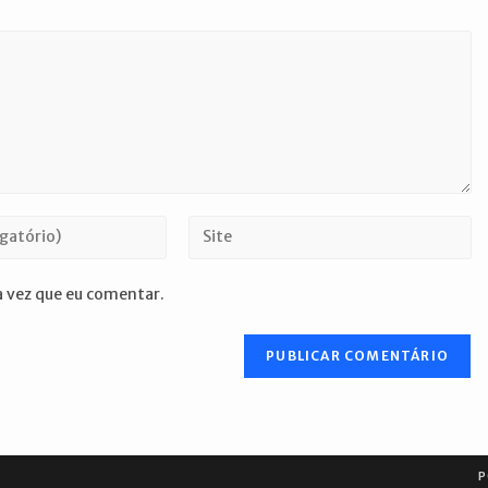
Digite
o
URL
 vez que eu comentar.
do
seu
site
(opcional)
P