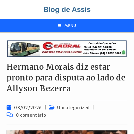
Ir
Blog de Assis
para
o
conteúdo
MENU
Hermano Morais diz estar
pronto para disputa ao lado de
Allyson Bezerra
Post
Categoria
08/02/2026
Uncategorized
publicado:
do
Comentários
0 comentário
post:
do
post: