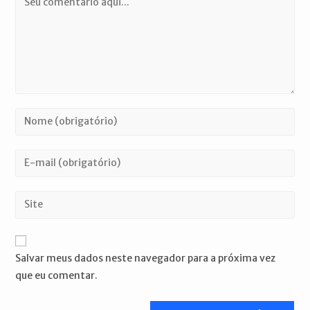
Digite
seu
nome
Digite
ou
seu
nome
endereço
Digite
de
de
o
usuário
e-
URL
para
mail
do
comentar
Salvar meus dados neste navegador para a próxima vez
para
seu
que eu comentar.
comentar
site
(opcional)