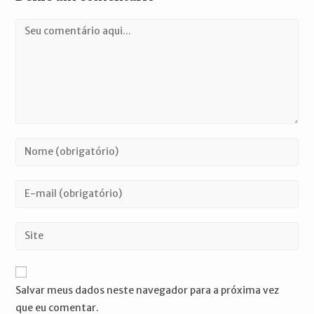
Comentário
Digite
seu
nome
Digite
ou
seu
nome
endereço
Digite
de
de
o
usuário
e-
URL
para
mail
do
comentar
Salvar meus dados neste navegador para a próxima vez
para
seu
que eu comentar.
comentar