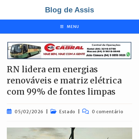
Ir
Blog de Assis
para
o
conteúdo
MENU
RN lidera em energias
renováveis e matriz elétrica
com 99% de fontes limpas
Post
Categoria
Comentários
05/02/2026
Estado
0 comentário
publicado:
do
do
post:
post: