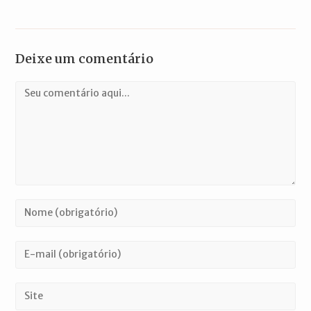
Deixe um comentário
Comentário
Digite
seu
nome
Digite
ou
seu
nome
endereço
Digite
de
de
o
usuário