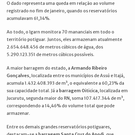
O dado representa uma queda em relação ao volume
registrado no fim de janeiro, quando os reservatórios
acumulavam 61,34%.
Ao todo, o Igarn monitora 70 mananciais em todo o
território potiguar. Juntos, eles armazenam atualmente
2.654.648.456 de metros cúbicos de água, dos
5.290.123.351 de metros cúbicos possíveis.
A maior barragem do estado, a
Armando Ribeiro
Gonçalves
, localizada entre os municípios de Assú e Itajá,
acumula 1.432.408.393 de m³, o equivalente a 60,23% da
sua capacidade total. Já a
barragem Oiticica
, localizada em
Jucurutu, segunda maior do RN, soma 107.417.344 de m³,
correspondendo a 14,46% do volume total que pode
armazenar.
Entre os demais grandes reservatórios potiguares,
destacam-se a
barragem Santa Cruz do Apodi
, que