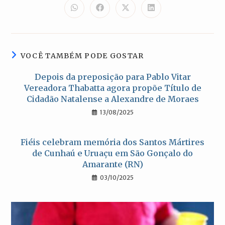
CONTEÚDO
Abre
Abre
Abre
Abre
em
em
em
em
uma
uma
uma
uma
nova
nova
nova
nova
janela
janela
janela
janela
VOCÊ TAMBÉM PODE GOSTAR
Depois da preposição para Pablo Vitar
Vereadora Thabatta agora propõe Título de
Cidadão Natalense a Alexandre de Moraes
13/08/2025
Fiéis celebram memória dos Santos Mártires
de Cunhaú e Uruaçu em São Gonçalo do
Amarante (RN)
03/10/2025