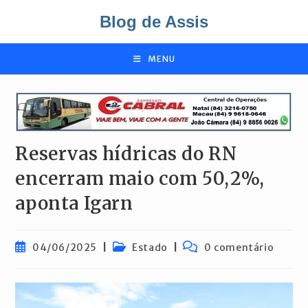
Ir
Blog de Assis
para
o
conteúdo
MENU
Reservas hídricas do RN
encerram maio com 50,2%,
aponta Igarn
Post
Categoria
Comentários
04/06/2025
Estado
0 comentário
publicado:
do
do
post:
post: