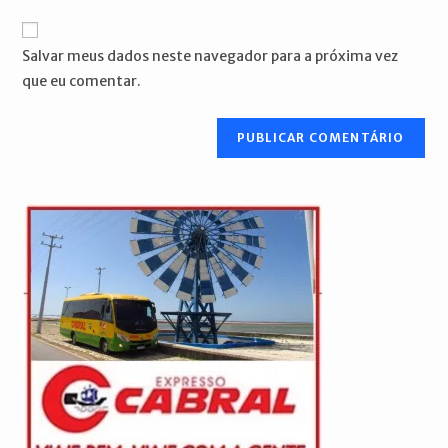
e-
URL
para
mail
do
comentar
Salvar meus dados neste navegador para a próxima vez
para
seu
que eu comentar.
comentar
site
(opcional)