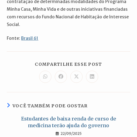
contratação de determinadas modalidades do Programa
Minha Casa, Minha Vida e de outras iniciativas financiadas
com recursos do Fundo Nacional de Habitação de Interesse
Social.
Fonte:
Brasil 61
COMPARTILH
COMPARTILHE ESSE POST
ESTE
CONTEÚDO
Abre
Abre
Abre
Abre
em
em
em
em
uma
uma
uma
uma
nova
nova
nova
nova
janela
janela
janela
janela
VOCÊ TAMBÉM PODE GOSTAR
Estudantes de baixa renda de curso de
medicina terão ajuda do governo
22/09/2025