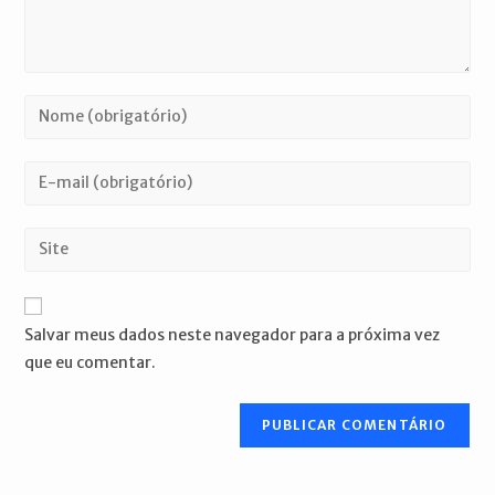
Digite
seu
nome
Digite
ou
seu
nome
endereço
Digite
de
de
o
usuário
e-
URL
para
mail
do
comentar
Salvar meus dados neste navegador para a próxima vez
para
seu
que eu comentar.
comentar
site
(opcional)