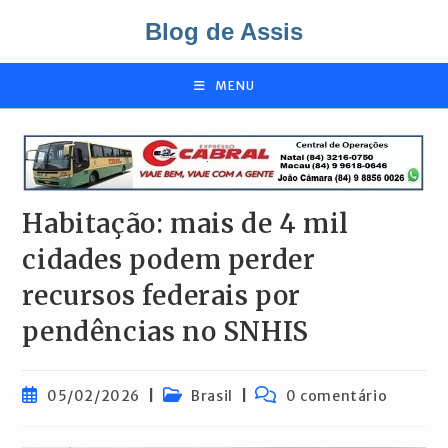
Ir
Blog de Assis
para
o
conteúdo
MENU
Habitação: mais de 4 mil
cidades podem perder
recursos federais por
pendências no SNHIS
Post
Categoria
Comentários
05/02/2026
Brasil
0 comentário
publicado:
do
do
post:
post: