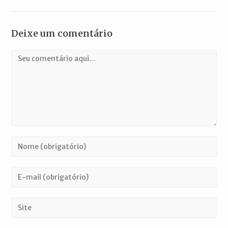
Deixe um comentário
Comentário
Digite
seu
nome
Digite
ou
seu
nome
endereço
Digite
de
de
o
usuário
e-