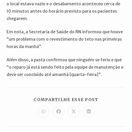
o local estava vazio e o desabamento aconteceu cerca de
10 minutos antes do horário previsto para os pacientes
chegarem.
Em nota, a Secretaria de Saúde do RN informou que houve
“um problema com o revestimento do teto nas primeiras
horas da manhã”.
Além disso, a pasta confirmou que ninguém se feriu e que
“o reparo já está sendo feito pela equipe de manutenção e
deve ser concluído até amanhã [quarta-feira]”.
COMPARTILH
COMPARTILHE ESSE POST
ESTE
CONTEÚDO
Abre
Abre
Abre
Abre
em
em
em
em
uma
uma
uma
uma
nova
nova
nova
nova
janela
janela
janela
janela