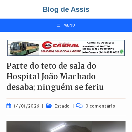
Ir
Blog de Assis
para
o
conteúdo
MENU
Parte do teto de sala do
Hospital João Machado
desaba; ninguém se feriu
Post
Categoria
Comentários
14/01/2026
Estado
0 comentário
publicado:
do
do
post:
post: