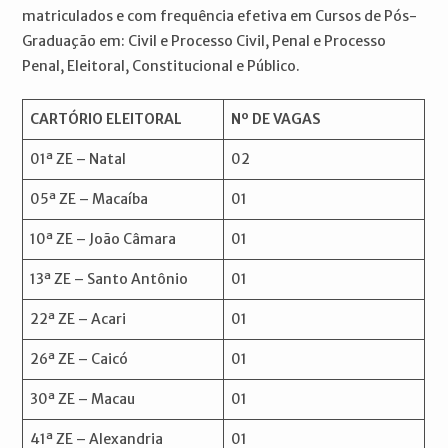
matriculados e com frequência efetiva em Cursos de Pós-
Graduação em: Civil e Processo Civil, Penal e Processo
Penal, Eleitoral, Constitucional e Público.
CARTÓRIO ELEITORAL
Nº DE VAGAS
01ª ZE – Natal
02
05ª ZE – Macaíba
01
10ª ZE – João Câmara
01
13ª ZE – Santo Antônio
01
22ª ZE – Acari
01
26ª ZE – Caicó
01
30ª ZE – Macau
01
41ª ZE – Alexandria
01