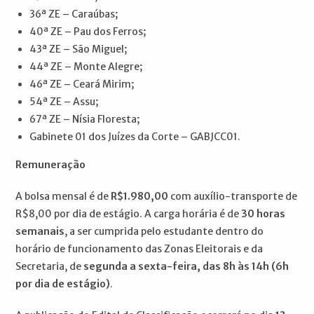
36ª ZE – Caraúbas;
40ª ZE – Pau dos Ferros;
43ª ZE – São Miguel;
44ª ZE – Monte Alegre;
46ª ZE – Ceará Mirim;
54ª ZE – Assu;
67ª ZE – Nísia Floresta;
Gabinete 01 dos Juízes da Corte – GABJCC01.
Remuneração
A bolsa mensal é de
R$1.980,00
com auxílio-transporte de
R$8,00 por dia de estágio. A carga horária é de
30 horas
semanais
, a ser cumprida pelo estudante dentro do
horário de funcionamento das Zonas Eleitorais e da
Secretaria, de
segunda a sexta-feira, das 8h às 14h (6h
por dia de estágio)
.