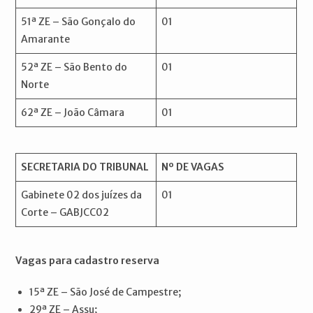
51ª ZE – São Gonçalo do
01
Amarante
52ª ZE – São Bento do
01
Norte
62ª ZE – João Câmara
01
SECRETARIA DO TRIBUNAL
Nº DE VAGAS
Gabinete 02 dos juízes da
01
Corte – GABJCC02
Vagas para cadastro reserva
15ª ZE – São José de Campestre;
29ª ZE – Assu;