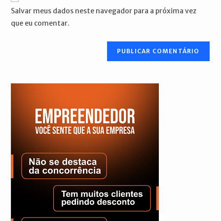
mail
do
comentar
Salvar meus dados neste navegador para a próxima vez
para
seu
que eu comentar.
comentar
site
(opcional)