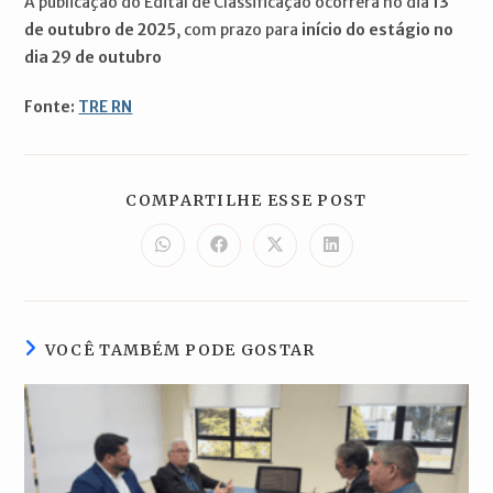
A publicação do Edital de Classificação ocorrerá no dia
13
de outubro de 2025
, com prazo para
início do estágio no
dia 29 de outubro
Fonte:
TRE RN
COMPARTILH
COMPARTILHE ESSE POST
ESTE
CONTEÚDO
Abre
Abre
Abre
Abre
em
em
em
em
uma
uma
uma
uma
nova
nova
nova
nova
janela
janela
janela
janela
VOCÊ TAMBÉM PODE GOSTAR