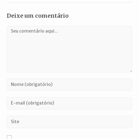
Deixe um comentário
Comentário
Digite
seu
nome
Digite
ou
seu
nome
endereço
Digite
de
de
o
usuário
e-
URL
para