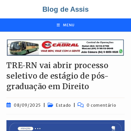
Ir
Blog de Assis
para
o
conteúdo
MENU
TRE-RN vai abrir processo
seletivo de estágio de pós-
graduação em Direito
Post
Categoria
Comentários
08/09/2025
Estado
0 comentário
publicado:
do
do
post:
post: