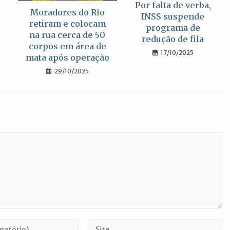
Por falta de verba,
Moradores do Rio
INSS suspende
retiram e colocam
programa de
na rua cerca de 50
redução de fila
corpos em área de
17/10/2025
mata após operação
29/10/2025
Digite