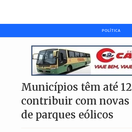
Ir
para
o
conteúdo
POLÍTICA
Municípios têm até 12
contribuir com novas 
de parques eólicos