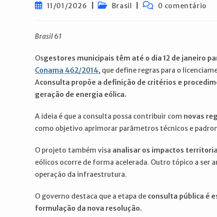
Post
Categoria
Comentários
11/01/2026
Brasil
0 comentário
publicado:
do
do
post:
post:
Brasil 61
Os
gestores municipais têm até o dia 12 de janeiro pa
Conama 462/2014
, que define regras para o licenci
A
consulta propõe a definição de critérios e procedi
geração de energia eólica.
A ideia é que a consulta possa contribuir com
novas reg
como objetivo aprimorar parâmetros técnicos e padron
O projeto também visa
analisar os impactos territoria
eólicos ocorre de forma acelerada. Outro tópico a ser a
operação da infraestrutura.
O governo destaca que a etapa de
consulta pública é e
formulação da nova resolução.