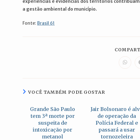
experiências e evidências dos territórios contribua
a gestão ambiental do município.
Fonte:
Brasil 61
COMPART
Abre
em
uma
nova
janela
VOCÊ TAMBÉM PODE GOSTAR
Grande São Paulo
Jair Bolsonaro é al
tem 3ª morte por
de operação da
suspeita de
Polícia Federal e
intoxicação por
passará a usar
metanol
tornozeleira