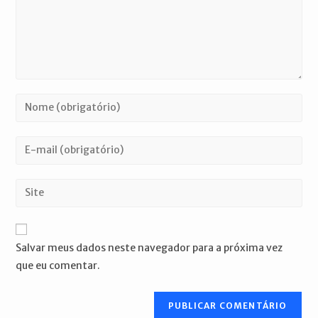
Digite
seu
nome
Digite
ou
seu
nome
endereço
Digite
de
de
o
usuário
e-
URL
para
mail
do
comentar
Salvar meus dados neste navegador para a próxima vez
para
seu
que eu comentar.
comentar
site
(opcional)