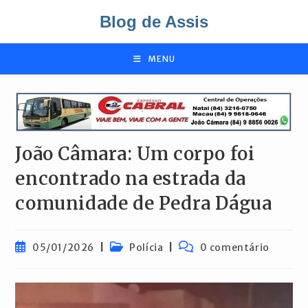
Ir
Blog de Assis
para
o
conteúdo
MENU
João Câmara: Um corpo foi
encontrado na estrada da
comunidade de Pedra Dágua
Post
Categoria
Comentários
05/01/2026
Polícia
0 comentário
publicado:
do
do
post:
post: