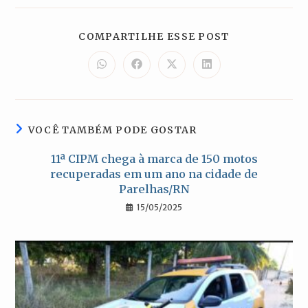
COMPARTILH
COMPARTILHE ESSE POST
ESTE
CONTEÚDO
Abre
Abre
Abre
Abre
em
em
em
em
uma
uma
uma
uma
nova
nova
nova
nova
janela
janela
janela
janela
VOCÊ TAMBÉM PODE GOSTAR
11ª CIPM chega à marca de 150 motos
recuperadas em um ano na cidade de
Parelhas/RN
15/05/2025