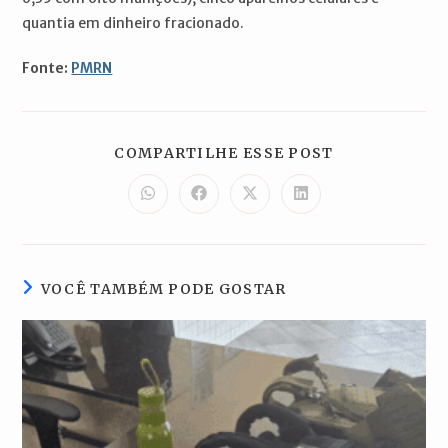
quantia em dinheiro fracionado.
Fonte:
PMRN
COMPARTILH
COMPARTILHE ESSE POST
ESTE
CONTEÚDO
Abre
Abre
Abre
Abre
em
em
em
em
uma
uma
uma
uma
nova
nova
nova
nova
janela
janela
janela
janela
VOCÊ TAMBÉM PODE GOSTAR