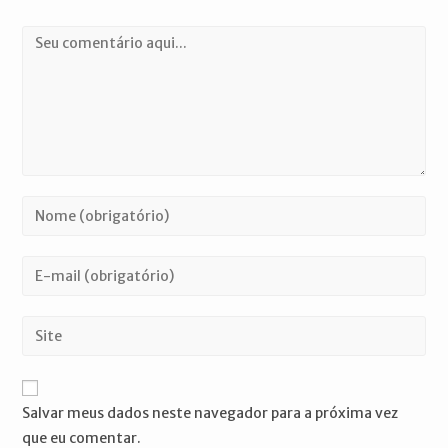
Comentário
Digite
seu
nome
Digite
ou
seu
nome
endereço
Digite
de
de
o
usuário
e-
URL
para
mail
do
comentar
Salvar meus dados neste navegador para a próxima vez
para
seu
que eu comentar.
comentar