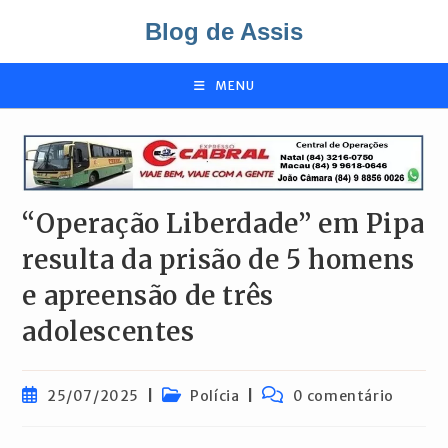
Ir
Blog de Assis
para
o
conteúdo
MENU
“Operação Liberdade” em Pipa
resulta da prisão de 5 homens
e apreensão de três
adolescentes
Post
Categoria
Comentários
25/07/2025
Polícia
0 comentário
publicado:
do
do
post:
post: