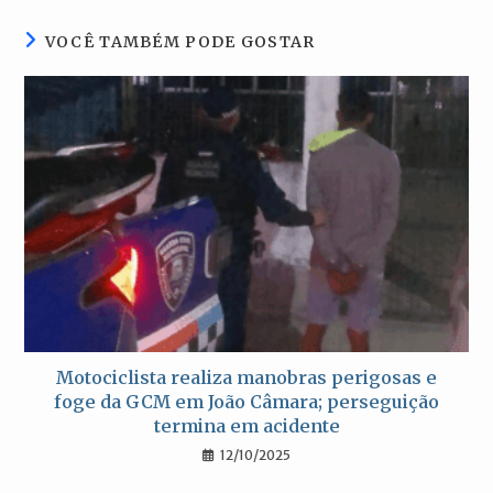
janela
janela
janela
janela
VOCÊ TAMBÉM PODE GOSTAR
Motociclista realiza manobras perigosas e
foge da GCM em João Câmara; perseguição
termina em acidente
12/10/2025