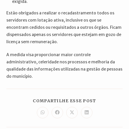
exigida.
Estão obrigados a realizar o recadastramento todos os
servidores com lotação ativa, inclusive os que se
encontram cedidos ou requisitados a outros órgãos. Ficam
dispensados apenas os servidores que estejam em gozo de
licença sem remuneração.
A medida visa proporcionar maior controle
administrativo, celeridade nos processos e melhoria da
qualidade das informações utilizadas na gestão de pessoas
do município.
COMPARTILH
COMPARTILHE ESSE POST
ESTE
CONTEÚDO
Abre
Abre
Abre
Abre
em
em
em
em
uma
uma
uma
uma
nova
nova
nova
nova