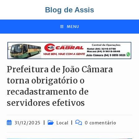
Ir
Blog de Assis
para
o
conteúdo
MENU
Prefeitura de João Câmara
torna obrigatório o
recadastramento de
servidores efetivos
Post
Categoria
Comentários
31/12/2025
Local
0 comentário
publicado:
do
do
post:
post: