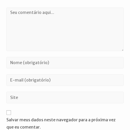
Comentário
Digite
seu
nome
Digite
ou
seu
nome
endereço
Digite
de
de
o
usuário
e-
URL
para
mail
do
comentar
Salvar meus dados neste navegador para a próxima vez
para
seu
que eu comentar.
comentar