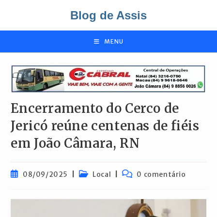
Ir
Blog de Assis
para
o
conteúdo
MENU
Encerramento do Cerco de
Jericó reúne centenas de fiéis
em João Câmara, RN
Post
Categoria
Comentários
08/09/2025
Local
0 comentário
publicado:
do
do
post:
post: