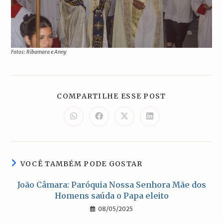
Fotos: Ribamara e Anny
COMPARTILH
COMPARTILHE ESSE POST
ESTE
CONTEÚDO
Abre
Abre
Abre
Abre
em
em
em
em
uma
uma
uma
uma
nova
nova
nova
nova
janela
janela
janela
janela
VOCÊ TAMBÉM PODE GOSTAR
João Câmara: Paróquia Nossa Senhora Mãe dos
Homens saúda o Papa eleito
08/05/2025