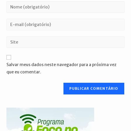
Digite
seu
nome
Digite
ou
seu
nome
endereço
Digite
de
de
o
usuário
e-
URL
para
mail
do
comentar
Salvar meus dados neste navegador para a próxima vez
para
seu
que eu comentar.
comentar
site
(opcional)