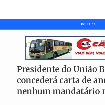
Ir
para
o
conteúdo
POLÍTICA
Presidente do União B
concederá carta de an
nenhum mandatário 