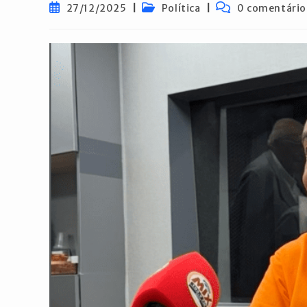
Post
Categoria
Comentários
27/12/2025
Política
0 comentário
publicado:
do
do
post:
post: