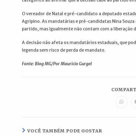
categórico ao afirmar que a decisão cabe ao partido em
O vereador de Natal e pré-candidato a deputado estad
Agripino. As mandatárias e pré-candidatas Nina Souza
partido, mas igualmente não contam com a liberação d
A decisão não afeta os mandatários estaduais, que pode
legenda sem risco de perda de mandato.
Fonte: Blog MG/Por Mauricio Gurgel
COMPART
Abre
em
uma
nova
janela
VOCÊ TAMBÉM PODE GOSTAR