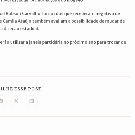
 nível estadual.
A informação é do
blog MG
ual Robson Carvalho foi um dos que receberam negativa de
 e Camila Araújo também avaliam a possibilidade de mudar de
a direção estadual.
rão utilizar a janela partidária no próximo ano para trocar de
COMPARTILHAR
ILHE ESSE POST
ESTE
CONTEÚDO
Abre
Abre
Abre
em
em
em
uma
uma
uma
nova
nova
nova
janela
janela
janela