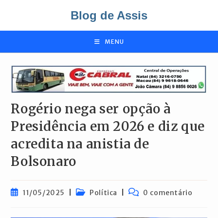
Ir
Blog de Assis
para
o
conteúdo
MENU
Rogério nega ser opção à
Presidência em 2026 e diz que
acredita na anistia de
Bolsonaro
Post
Categoria
Comentários
11/05/2025
Política
0 comentário
publicado:
do
do
post:
post: