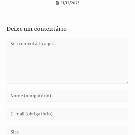
31/12/2025
Deixe um comentário
Comentário
Digite
seu
nome
Digite
ou
seu
nome
endereço
Digite
de
de