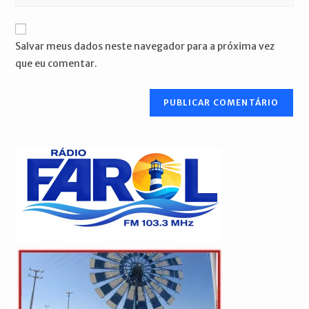
o
usuário
e-
URL
para
mail
do
comentar
Salvar meus dados neste navegador para a próxima vez
para
seu
que eu comentar.
comentar
site
(opcional)