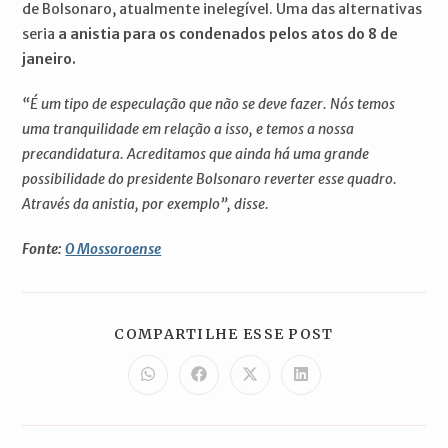
de Bolsonaro, atualmente inelegível. Uma das alternativas
seria
a anistia para os condenados pelos atos do 8 de
janeiro.
“É um tipo de especulação que não se deve fazer. Nós temos
uma tranquilidade em relação a isso, e temos a nossa
precandidatura. Acreditamos que ainda há uma grande
possibilidade do presidente Bolsonaro reverter esse quadro.
Através da anistia, por exemplo”, disse.
Fonte:
O Mossoroense
COMPARTILH
COMPARTILHE ESSE POST
ESTE
CONTEÚDO
Abre
Abre
Abre
Abre
em
em
em
em
uma
uma
uma
uma
nova
nova
nova
nova
janela
janela
janela
janela