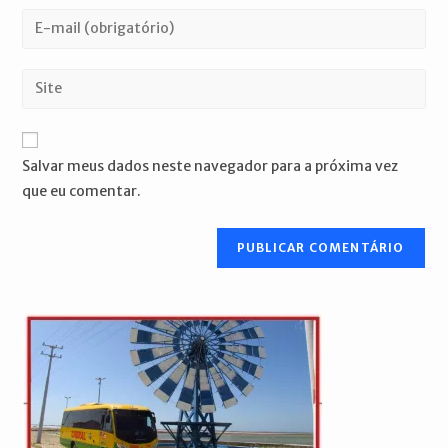
nome
Digite
ou
seu
nome
endereço
Digite
de
de
o
usuário
e-
URL
para
mail
do
comentar
Salvar meus dados neste navegador para a próxima vez
para
seu
que eu comentar.
comentar
site
(opcional)