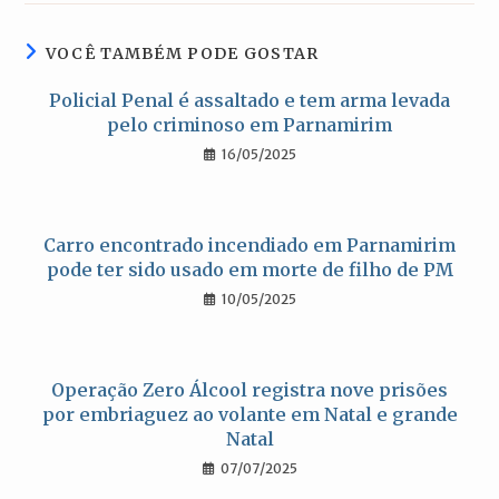
nova
nova
nova
nova
janela
janela
janela
janela
VOCÊ TAMBÉM PODE GOSTAR
Policial Penal é assaltado e tem arma levada
pelo criminoso em Parnamirim
16/05/2025
Carro encontrado incendiado em Parnamirim
pode ter sido usado em morte de filho de PM
10/05/2025
Operação Zero Álcool registra nove prisões
por embriaguez ao volante em Natal e grande
Natal
07/07/2025