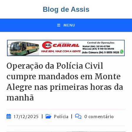
Ir
Blog de Assis
para
o
conteúdo
MENU
Operação da Polícia Civil
cumpre mandados em Monte
Alegre nas primeiras horas da
manhã
Post
Categoria
Comentários
17/12/2025
Polícia
0 comentário
publicado:
do
do
post:
post: