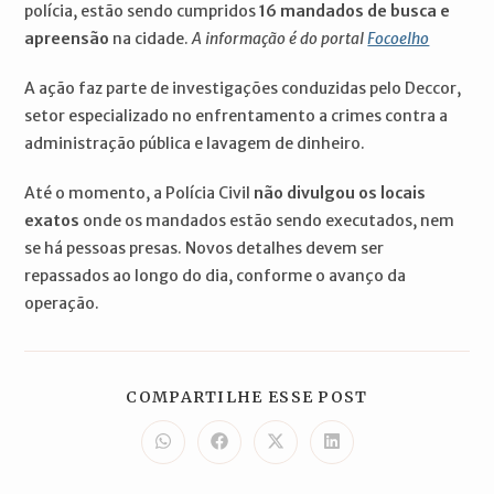
polícia, estão sendo cumpridos
16 mandados de busca e
apreensão
na cidade.
A informação é do portal
Focoelho
A ação faz parte de investigações conduzidas pelo Deccor,
setor especializado no enfrentamento a crimes contra a
administração pública e lavagem de dinheiro.
Até o momento, a Polícia Civil
não divulgou os locais
exatos
onde os mandados estão sendo executados, nem
se há pessoas presas. Novos detalhes devem ser
repassados ao longo do dia, conforme o avanço da
operação.
COMPARTILH
COMPARTILHE ESSE POST
ESTE
CONTEÚDO
Abre
Abre
Abre
Abre
em
em
em
em
uma
uma
uma
uma