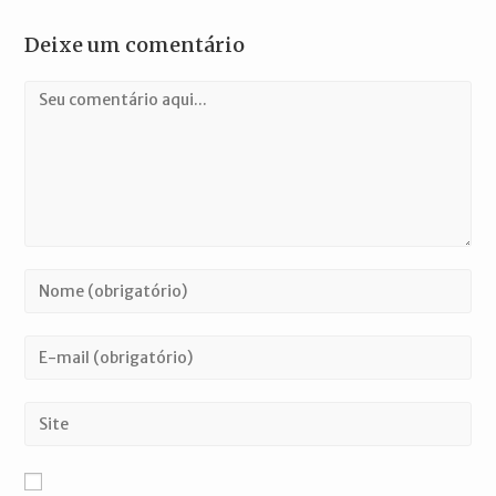
Deixe um comentário
Comentário
Digite
seu
nome
Digite
ou
seu
nome
endereço
Digite
de
de
o
usuário
e-
URL
para
mail