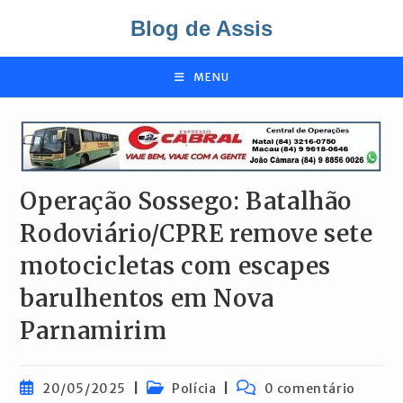
Ir
Blog de Assis
para
o
conteúdo
MENU
Operação Sossego: Batalhão
Rodoviário/CPRE remove sete
motocicletas com escapes
barulhentos em Nova
Parnamirim
Post
Categoria
Comentários
20/05/2025
Polícia
0 comentário