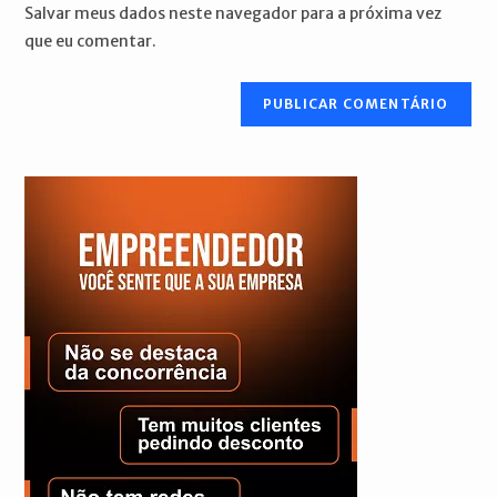
do
comentar
Salvar meus dados neste navegador para a próxima vez
para
seu
que eu comentar.
comentar
site
(opcional)