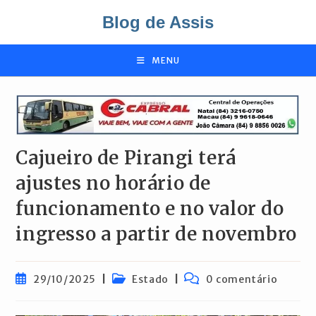
Ir
Blog de Assis
para
o
conteúdo
MENU
Cajueiro de Pirangi terá
ajustes no horário de
funcionamento e no valor do
ingresso a partir de novembro
Post
Categoria
Comentários
29/10/2025
Estado
0 comentário
publicado:
do
do
post:
post: