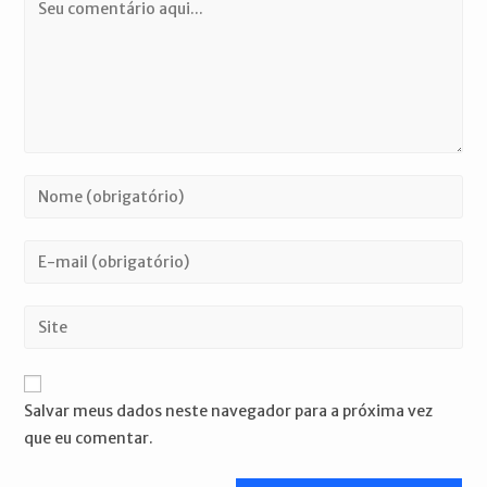
Comentário
Digite
seu
nome
Digite
ou
seu
nome
endereço
Digite
de
de
o
usuário
e-
URL
para
mail
do
comentar
Salvar meus dados neste navegador para a próxima vez
para
seu
que eu comentar.
comentar
site
(opcional)