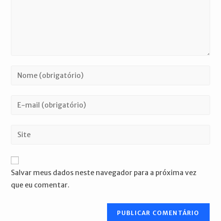
Digite
seu
nome
Digite
ou
seu
nome
endereço
Digite
de
de
o
usuário
e-
URL
para
mail
do
comentar
Salvar meus dados neste navegador para a próxima vez
para
seu
que eu comentar.
comentar
site
(opcional)