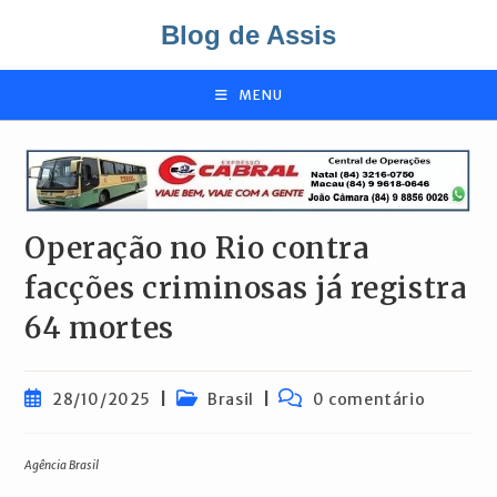
Ir
Blog de Assis
para
o
conteúdo
MENU
Operação no Rio contra
facções criminosas já registra
64 mortes
Post
Categoria
Comentários
28/10/2025
Brasil
0 comentário
publicado:
do
do
post:
post:
Agência Brasil