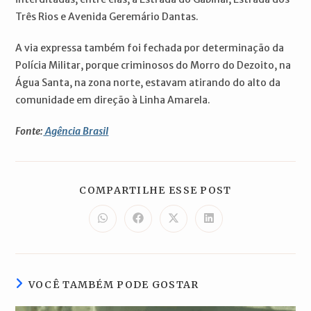
Três Rios e Avenida Geremário Dantas.
A via expressa também foi fechada por determinação da
Polícia Militar, porque criminosos do Morro do Dezoito, na
Água Santa, na zona norte, estavam atirando do alto da
comunidade em direção à Linha Amarela.
Fonte:
Agência Brasil
COMPARTILH
COMPARTILHE ESSE POST
ESTE
CONTEÚDO
Abre
Abre
Abre
Abre
em
em
em
em
uma
uma
uma
uma
nova
nova
nova
nova
janela
janela
janela
janela
VOCÊ TAMBÉM PODE GOSTAR