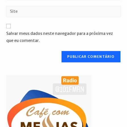
nome
endereço
Digite
de
de
o
usuário
e-
URL
para
mail
do
comentar
Salvar meus dados neste navegador para a próxima vez
para
seu
que eu comentar.
comentar
site
(opcional)