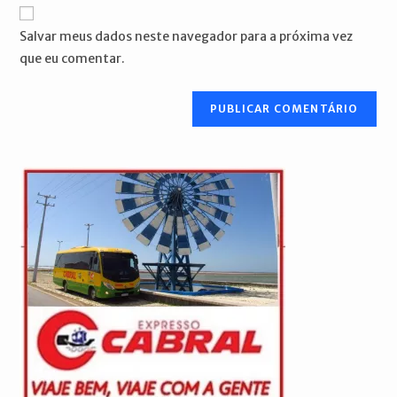
URL
para
mail
do
comentar
Salvar meus dados neste navegador para a próxima vez
para
seu
que eu comentar.
comentar
site
(opcional)