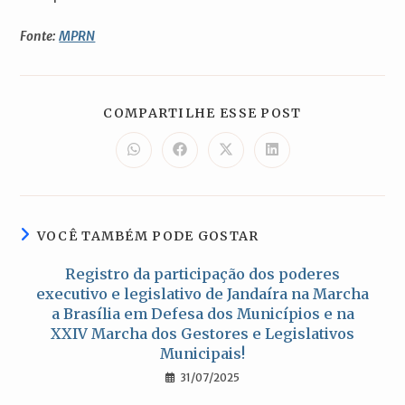
Fonte:
MPRN
COMPARTILH
COMPARTILHE ESSE POST
ESTE
CONTEÚDO
Abre
Abre
Abre
Abre
em
em
em
em
uma
uma
uma
uma
nova
nova
nova
nova
janela
janela
janela
janela
VOCÊ TAMBÉM PODE GOSTAR
Registro da participação dos poderes
executivo e legislativo de Jandaíra na Marcha
a Brasília em Defesa dos Municípios e na
XXIV Marcha dos Gestores e Legislativos
Municipais!
31/07/2025