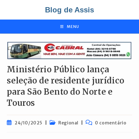
Ir
Blog de Assis
para
o
conteúdo
MENU
Ministério Público lança
seleção de residente jurídico
para São Bento do Norte e
Touros
Post
Categoria
Comentários
24/10/2025
Regional
0 comentário
publicado:
do
do
post:
post: