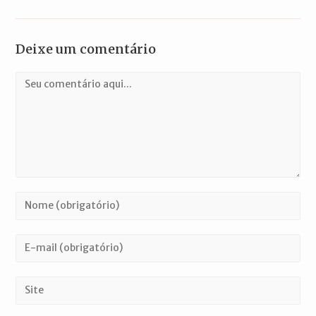
Deixe um comentário
Comentário
Digite
seu
nome
Digite
ou
seu
nome
endereço
Digite
de
de
o
usuário
e-