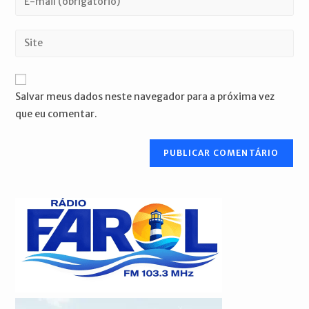
ou
seu
nome
endereço
Digite
de
de
o
usuário
e-
URL
para
mail
do
comentar
Salvar meus dados neste navegador para a próxima vez
para
seu
que eu comentar.
comentar
site
(opcional)