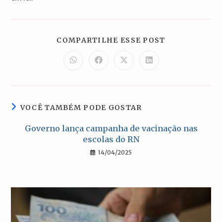
COMPARTILH
COMPARTILHE ESSE POST
ESTE
CONTEÚDO
Abre
Abre
Abre
Abre
em
em
em
em
uma
uma
uma
uma
nova
nova
nova
nova
janela
janela
janela
janela
VOCÊ TAMBÉM PODE GOSTAR
Governo lança campanha de vacinação nas
escolas do RN
14/04/2025