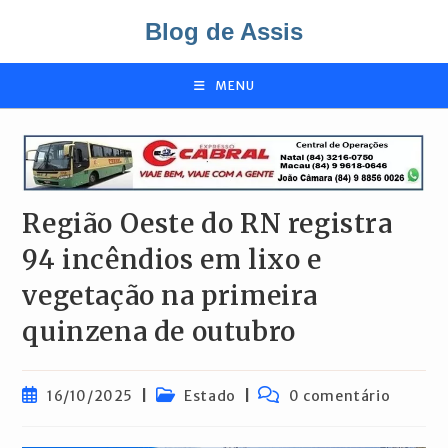
Ir
Blog de Assis
para
o
conteúdo
MENU
Região Oeste do RN registra
94 incêndios em lixo e
vegetação na primeira
quinzena de outubro
Post
Categoria
Comentários
16/10/2025
Estado
0 comentário
publicado:
do
do
post:
post: