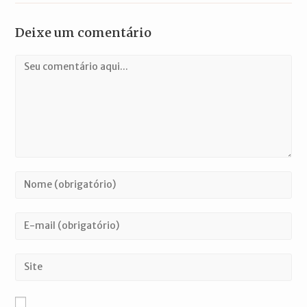
Deixe um comentário
Comentário
Digite
seu
nome
Digite
ou
seu
nome
endereço
Digite
de
de
o
usuário
e-
URL
para
mail