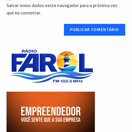
do
comentar
Salvar meus dados neste navegador para a próxima vez
para
seu
que eu comentar.
comentar
site
(opcional)