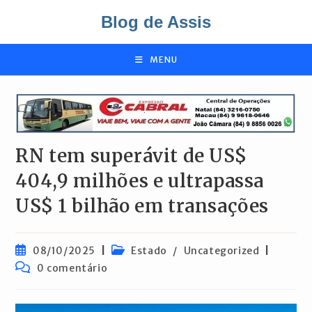
Ir
Blog de Assis
para
o
conteúdo
MENU
RN tem superávit de US$
404,9 milhões e ultrapassa
US$ 1 bilhão em transações
Post
Categoria
08/10/2025
Estado
/
Uncategorized
publicado:
do
Comentários
0 comentário
post:
do
post: