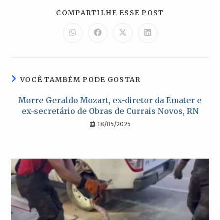
COMPARTILH
COMPARTILHE ESSE POST
ESTE
CONTEÚDO
Abre
Abre
Abre
Abre
em
em
em
em
uma
uma
uma
uma
nova
nova
nova
nova
janela
janela
janela
janela
VOCÊ TAMBÉM PODE GOSTAR
Morre Geraldo Mozart, ex-diretor da Emater e
ex-secretário de Obras de Currais Novos, RN
18/05/2025