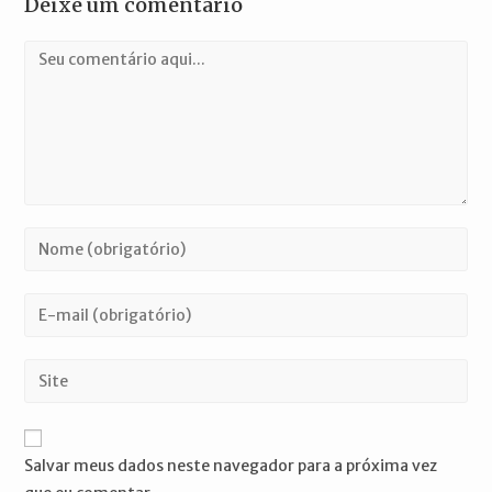
Deixe um comentário
Comentário
Digite
seu
nome
Digite
ou
seu
nome
endereço
Digite
de
de
o
usuário
e-
URL
para
mail
do
comentar
Salvar meus dados neste navegador para a próxima vez
para
seu