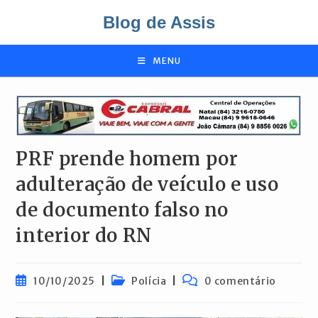
Ir
Blog de Assis
para
o
conteúdo
MENU
PRF prende homem por
adulteração de veículo e uso
de documento falso no
interior do RN
Post
Categoria
Comentários
10/10/2025
Polícia
0 comentário
publicado:
do
do
post:
post: