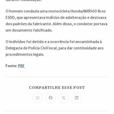
O homem conduzia uma motocicleta Honda/NXR160 Bros
ESDD, que apresentava indícios de adulteração e destoava
dos padrões da fabricante. Além disso, o condutor portava
um documento falsificado.
O indivíduo foi detido e a ocorrência foi encaminhada à
Delegacia de Polícia Civil local, para dar continuidade aos
procedimentos legais.
Fonte:
PRF
COMPARTILH
COMPARTILHE ESSE POST
ESTE
CONTEÚDO
Abre
Abre
Abre
Abre
em
em
em
em
uma
uma
uma
uma
nova
nova
nova
nova
janela
janela
janela
janela