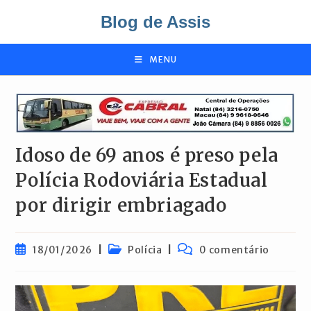
Ir
Blog de Assis
para
o
conteúdo
MENU
Idoso de 69 anos é preso pela
Polícia Rodoviária Estadual
por dirigir embriagado
Post
Categoria
Comentários
18/01/2026
Polícia
0 comentário
publicado:
do
do
post:
post: