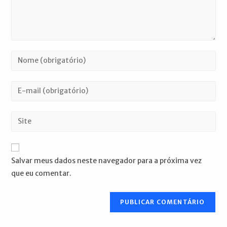
Digite
seu
nome
Digite
ou
seu
nome
endereço
Digite
de
de
o
usuário
e-
URL
para
mail
do
comentar
Salvar meus dados neste navegador para a próxima vez
para
seu
que eu comentar.
comentar
site
(opcional)