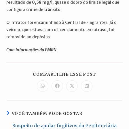
resultado de
0,58 mg/l
, quase o dobro do limite legal que
configura crime de trânsito.
O infrator foi encaminhado à Central de Flagrantes. Já o
veículo, que estava com o licenciamento em atraso, foi
removido ao depósito.
Com informações da PMRN
COMPARTILH
COMPARTILHE ESSE POST
ESTE
CONTEÚDO
Abre
Abre
Abre
Abre
em
em
em
em
uma
uma
uma
uma
nova
nova
nova
nova
janela
janela
janela
janela
VOCÊ TAMBÉM PODE GOSTAR
Suspeito de ajudar fugitivos da Penitenciária