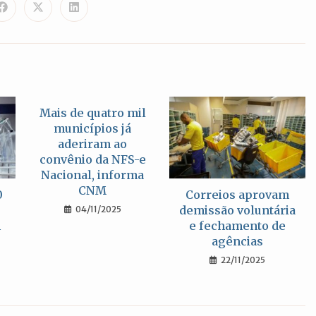
CONTEÚDO
Abre
Abre
Abre
em
em
em
uma
uma
uma
nova
nova
nova
janela
janela
janela
Mais de quatro mil
municípios já
aderiram ao
convênio da NFS-e
Nacional, informa
CNM
0
Correios aprovam
demissão voluntária
04/11/2025
m
e fechamento de
agências
22/11/2025