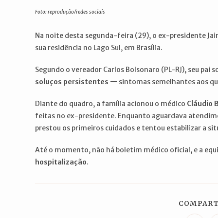
post:
post:
Foto: reprodução/redes sociais
Na noite desta segunda-feira (29), o ex-presidente Ja
sua residência no Lago Sul, em Brasília.
Segundo o vereador Carlos Bolsonaro (PL-RJ), seu pai 
soluços persistentes
— sintomas semelhantes aos que 
Diante do quadro, a família acionou o médico
Cláudio B
feitas no ex-presidente. Enquanto aguardava atendim
prestou os primeiros cuidados e tentou estabilizar a si
Até o momento, não há boletim médico oficial, e a equ
hospitalização
.
COMPART