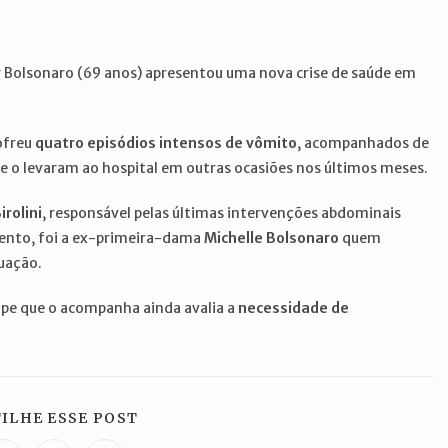
ir Bolsonaro (69 anos) apresentou uma nova crise de saúde em
sofreu
quatro episódios intensos de vômito
, acompanhados de
o levaram ao hospital em outras ocasiões nos últimos meses.
irolini
, responsável pelas últimas intervenções abdominais
ento, foi a ex-primeira-dama
Michelle Bolsonaro
quem
tuação.
ipe que o acompanha ainda avalia a
necessidade de
COMPARTILHAR
ILHE ESSE POST
ESTE