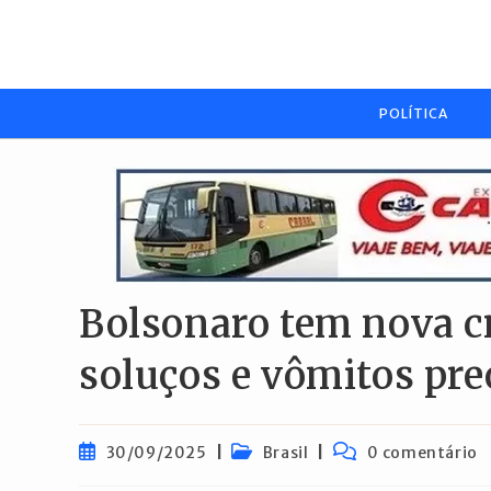
Ir
para
o
conteúdo
POLÍTICA
Bolsonaro tem nova cr
soluços e vômitos pr
Post
Categoria
Comentários
30/09/2025
Brasil
0 comentário
publicado:
do
do