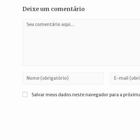
Deixe um comentário
Comentário
Digite
Digite
seu
seu
nome
endereço
Salvar meus dados neste navegador para a próxima
ou
de
nome
e-
de
mail
usuário
para
para
comentar
comentar