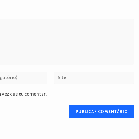
Digite
o
URL
 vez que eu comentar.
do
seu
site
(opcional)