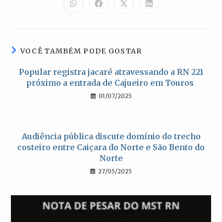
CONTEÚDO
Abre
Abre
Abre
Abre
em
em
em
em
uma
uma
uma
uma
nova
nova
nova
nova
janela
janela
janela
janela
VOCÊ TAMBÉM PODE GOSTAR
Popular registra jacaré atravessando a RN 221
próximo a entrada de Cajueiro em Touros
01/07/2025
Audiência pública discute domínio do trecho
costeiro entre Caiçara do Norte e São Bento do
Norte
27/05/2025