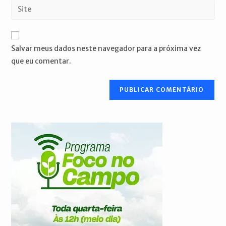
Digite
de
de
o
usuário
e-
URL
para
mail
do
comentar
Salvar meus dados neste navegador para a próxima vez
para
seu
que eu comentar.
comentar
site
(opcional)