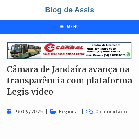
Ir
Blog de Assis
para
o
conteúdo
MENU
Câmara de Jandaíra avança na
transparência com plataforma
Legis vídeo
Post
Categoria
Comentários
26/09/2025
Regional
0 comentário
publicado:
do
do
post:
post: