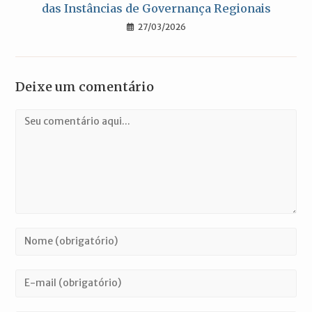
das Instâncias de Governança Regionais
27/03/2026
Deixe um comentário
Comentário
Digite
seu
nome
Digite
ou
seu
nome
endereço