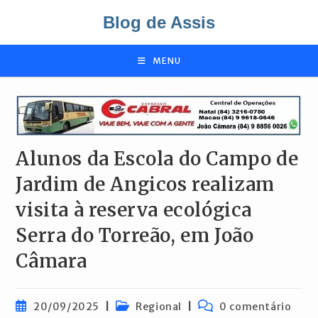
Ir
Blog de Assis
para
o
conteúdo
MENU
Alunos da Escola do Campo de
Jardim de Angicos realizam
visita à reserva ecológica
Serra do Torreão, em João
Câmara
Post
Categoria
Comentários
20/09/2025
Regional
0 comentário