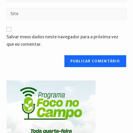
seu
nome
endereço
Digite
de
de
o
usuário
e-
URL
para
mail
do
comentar
Salvar meus dados neste navegador para a próxima vez
para
seu
que eu comentar.
comentar
site
(opcional)