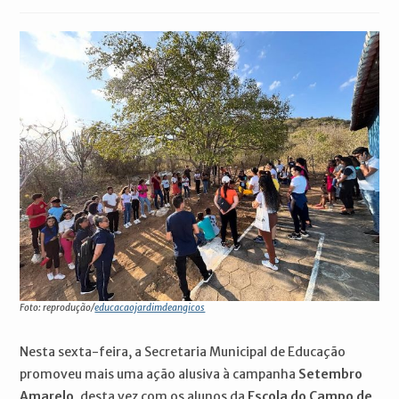
publicado:
do
do
post:
post:
Foto: reprodução/
educacaojardimdeangicos
Nesta sexta-feira, a Secretaria Municipal de Educação
promoveu mais uma ação alusiva à campanha
Setembro
Amarelo
, desta vez com os alunos da
Escola do Campo de