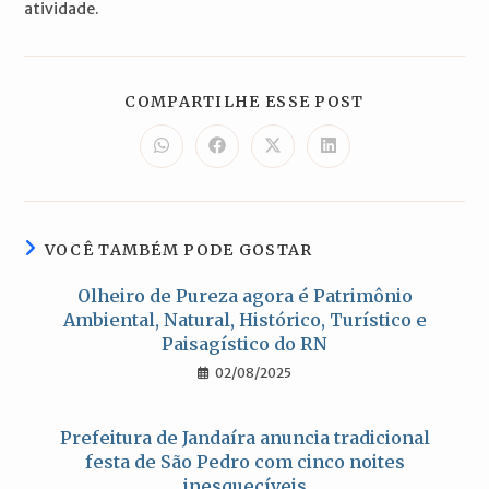
atividade.
COMPARTILH
COMPARTILHE ESSE POST
ESTE
CONTEÚDO
Abre
Abre
Abre
Abre
em
em
em
em
uma
uma
uma
uma
nova
nova
nova
nova
janela
janela
janela
janela
VOCÊ TAMBÉM PODE GOSTAR
Olheiro de Pureza agora é Patrimônio
Ambiental, Natural, Histórico, Turístico e
Paisagístico do RN
02/08/2025
Prefeitura de Jandaíra anuncia tradicional
festa de São Pedro com cinco noites
inesquecíveis